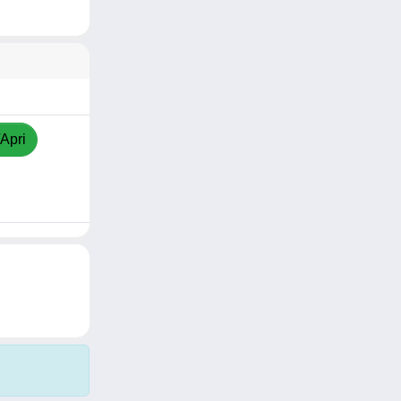
/Apri