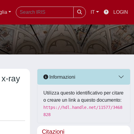
glia
IT
LOGIN
 x-ray
Informazioni
Utilizza questo identificativo per citare
o creare un link a questo documento:
https://hdl.handle.net/11577/3468
828
Citazioni