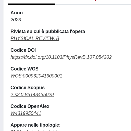
Anno
2023
Rivista su cui è pubblicata l'opera
PHYSICAL REVIEW. B
Codice DOI
https://dx.doi.org/10.1103/PhysRevB.107.054202
Codice WOS
WOS:000932041300001
Codice Scopus
2-s2.0-85148435029
Codice OpenAlex
W4319950441
Appare nelle tipologie: