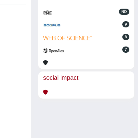
ND
9
8
7
social impact