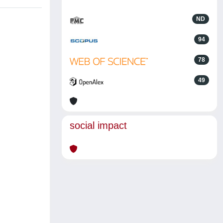
ND
94
78
49
social impact