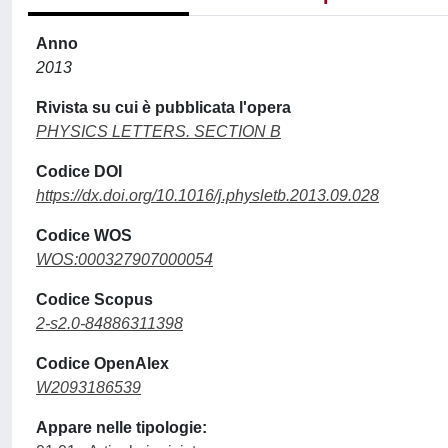
Anno
2013
Rivista su cui è pubblicata l'opera
PHYSICS LETTERS. SECTION B
Codice DOI
https://dx.doi.org/10.1016/j.physletb.2013.09.028
Codice WOS
WOS:000327907000054
Codice Scopus
2-s2.0-84886311398
Codice OpenAlex
W2093186539
Appare nelle tipologie: