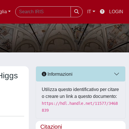
glia
IT
LOGIN
Higgs
Informazioni
Utilizza questo identificativo per citare
o creare un link a questo documento:
https://hdl.handle.net/11577/3468
839
Citazioni