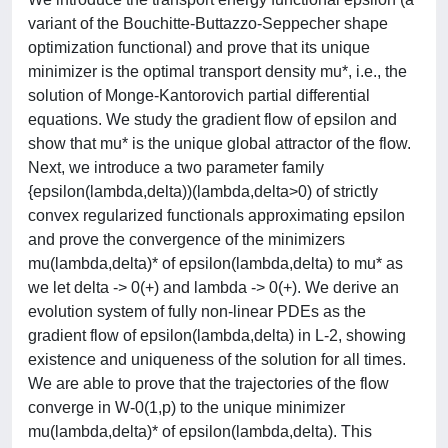
variant of the Bouchitte-Buttazzo-Seppecher shape
optimization functional) and prove that its unique
minimizer is the optimal transport density mu*, i.e., the
solution of Monge-Kantorovich partial differential
equations. We study the gradient flow of epsilon and
show that mu* is the unique global attractor of the flow.
Next, we introduce a two parameter family
{epsilon(lambda,delta))(lambda,delta>0) of strictly
convex regularized functionals approximating epsilon
and prove the convergence of the minimizers
mu(lambda,delta)* of epsilon(lambda,delta) to mu* as
we let delta -> 0(+) and lambda -> 0(+). We derive an
evolution system of fully non-linear PDEs as the
gradient flow of epsilon(lambda,delta) in L-2, showing
existence and uniqueness of the solution for all times.
We are able to prove that the trajectories of the flow
converge in W-0(1,p) to the unique minimizer
mu(lambda,delta)* of epsilon(lambda,delta). This