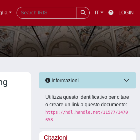
glia
IT
LOGIN
ng
Informazioni
Utilizza questo identificativo per citare
o creare un link a questo documento:
https://hdl.handle.net/11577/3470
658
Citazioni