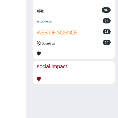
ND
14
13
14
social impact