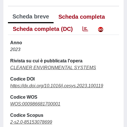
Scheda breve
Scheda completa
Scheda completa (DC)
Anno
2023
Rivista su cui è pubblicata l'opera
CLEANER ENVIRONMENTAL SYSTEMS
Codice DOI
https://dx.doi.org/10.1016/j.cesys.2023.100119
Codice WOS
WOS:000986681700001
Codice Scopus
2-s2.0-85153078699