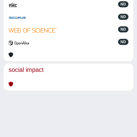
ND
ND
ND
ND
social impact
Powered by
IRIS
-
about IRIS
-