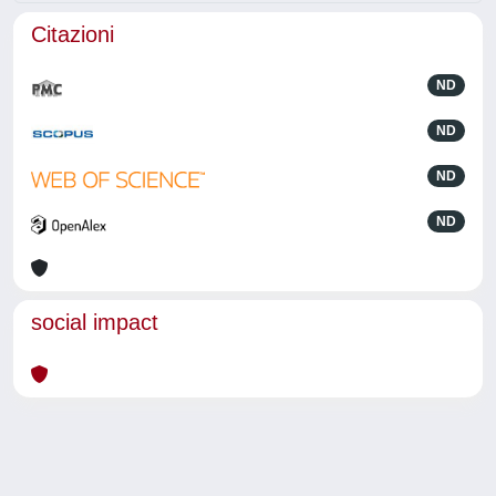
Citazioni
ND
ND
ND
ND
social impact