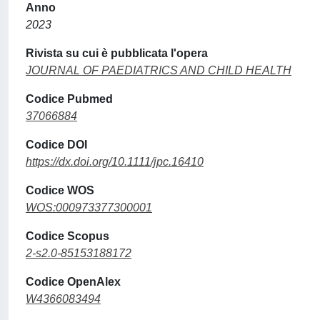
Anno
2023
Rivista su cui è pubblicata l'opera
JOURNAL OF PAEDIATRICS AND CHILD HEALTH
Codice Pubmed
37066884
Codice DOI
https://dx.doi.org/10.1111/jpc.16410
Codice WOS
WOS:000973377300001
Codice Scopus
2-s2.0-85153188172
Codice OpenAlex
W4366083494