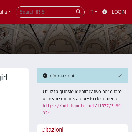
glia
IT
LOGIN
irl
Informazioni
Utilizza questo identificativo per citare
o creare un link a questo documento:
https://hdl.handle.net/11577/3494
324
Citazioni