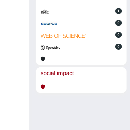
1
0
0
0
social impact