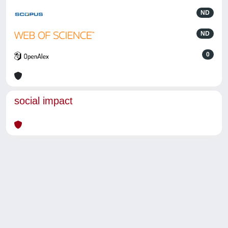
ND
ND
0
social impact
Powered by
IRIS
-
about IRIS
-
Utilizzo dei cookie
-
Privacy
Copyright © 2026