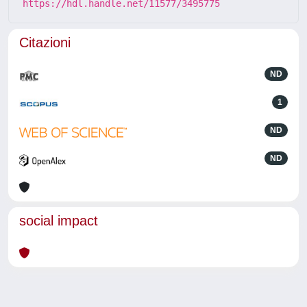
https://hdl.handle.net/11577/3495775
Citazioni
ND
1
ND
ND
social impact