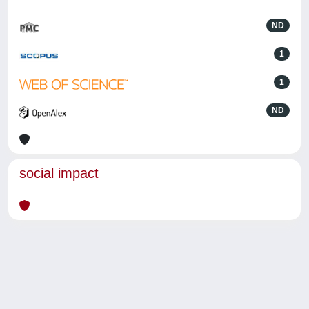
ND
1
1
ND
social impact