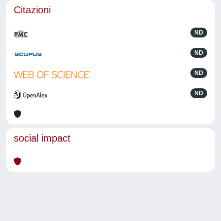
Citazioni
ND
ND
ND
ND
social impact