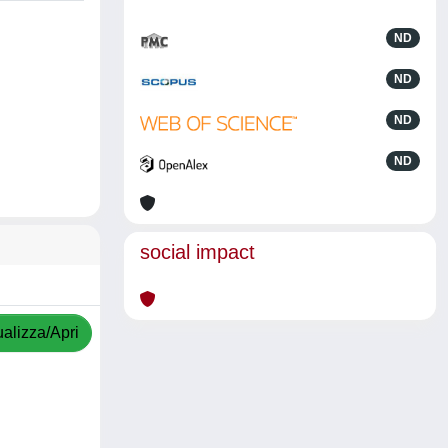
ND
ND
ND
ND
social impact
ualizza/Apri