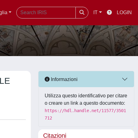
glia
IT
LOGIN
LE
Informazioni
Utilizza questo identificativo per citare
o creare un link a questo documento:
https://hdl.handle.net/11577/3501
712
Citazioni