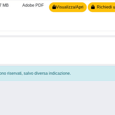
87 MB
Adobe PDF
Visualizza/Apri
Richiedi u
 sono riservati, salvo diversa indicazione.
Privacy