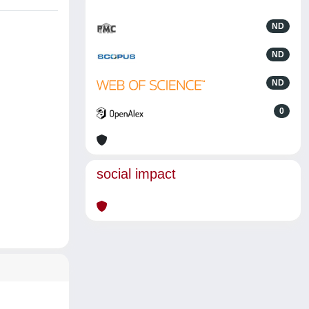
ND
ND
ND
0
social impact