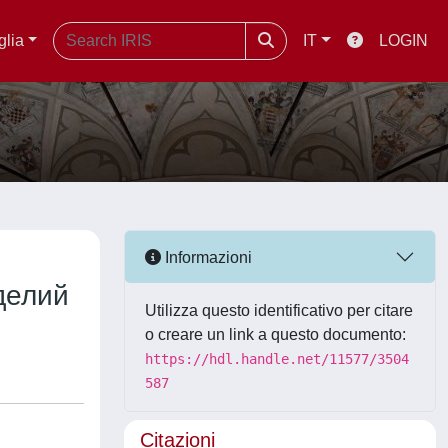
glia
IT
LOGIN
Informazioni
делий
Utilizza questo identificativo per citare
o creare un link a questo documento:
https://hdl.handle.net/11577/3504
587
Citazioni