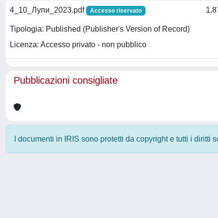
4_10_Лупи_2023.pdf
1.
Accesso riservato
Tipologia: Published (Publisher's Version of Record)
Licenza: Accesso privato - non pubblico
Pubblicazioni consigliate
I documenti in IRIS sono protetti da copyright e tutti i diritti
Powered by
IRIS
-
about IRIS
-
Utilizzo dei cookie
-