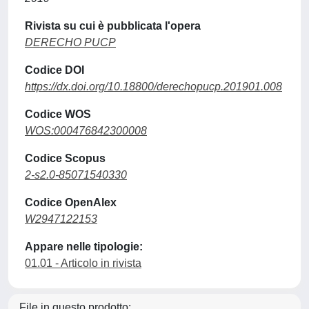
Rivista su cui è pubblicata l'opera
DERECHO PUCP
Codice DOI
https://dx.doi.org/10.18800/derechopucp.201901.008
Codice WOS
WOS:000476842300008
Codice Scopus
2-s2.0-85071540330
Codice OpenAlex
W2947122153
Appare nelle tipologie:
01.01 - Articolo in rivista
File in questo prodotto: