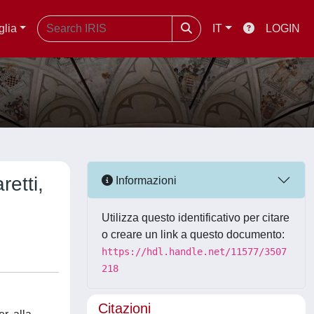
glia
IT
LOGIN
etti,
Informazioni
Utilizza questo identificativo per citare
o creare un link a questo documento:
https://hdl.handle.net/11577/3507
218
Citazioni