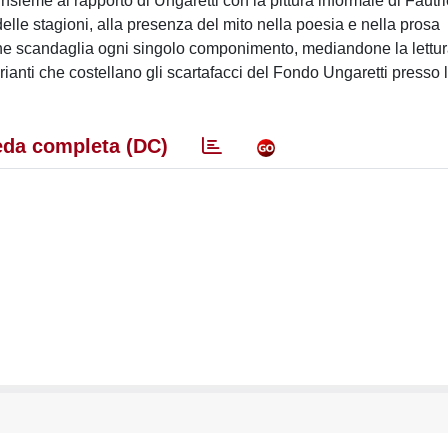
sieme al rapporto di Ungaretti con la pittura informale di Fautrie
 delle stagioni, alla presenza del mito nella poesia e nella prosa
, che scandaglia ogni singolo componimento, mediandone la lettu
arianti che costellano gli scartafacci del Fondo Ungaretti presso 
da completa (DC)