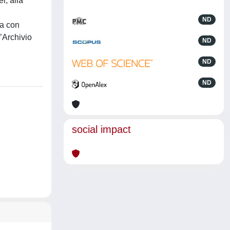
r, alla
ND
ra con
l’Archivio
ND
ND
ND
social impact