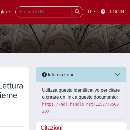
glia
IT
LOGIN
Informazioni
Lettura
Utilizza questo identificativo per citare
sieme
o creare un link a questo documento:
https://hdl.handle.net/11577/3509
299
Citazioni