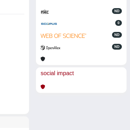
ND
0
ND
ND
social impact