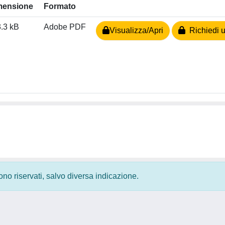
mensione
Formato
.3 kB
Adobe PDF
Visualizza/Apri
Richiedi u
 sono riservati, salvo diversa indicazione.