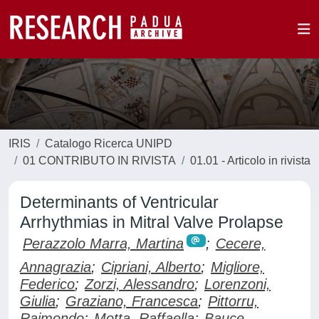
IRIS
Catalogo Ricerca UNIPD
01 CONTRIBUTO IN RIVISTA
01.01 - Articolo in rivista
Determinants of Ventricular
Arrhythmias in Mitral Valve Prolapse
Perazzolo Marra, Martina
;
Cecere,
Annagrazia
;
Cipriani, Alberto
;
Migliore,
Federico
;
Zorzi, Alessandro
;
Lorenzoni,
Giulia
;
Graziano, Francesca
;
Pittorru,
Raimondo
;
Motta, Raffaella
;
Bauce,