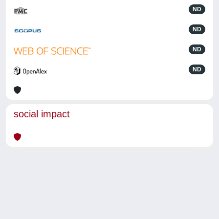
ND
ND
ND
ND
social impact
Powered by
IRIS
-
about IRIS
-