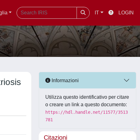
glia
IT
LOGIN
riosis
Informazioni
Utilizza questo identificativo per citare
o creare un link a questo documento:
https://hdl.handle.net/11577/3513
781
Citazioni