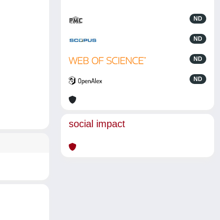
ND
ND
ND
ND
social impact