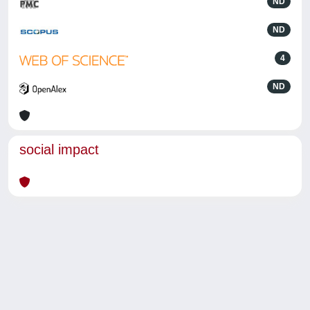
ND
ND
4
ND
social impact
Powered by
IRIS
-
about IRIS
-
Utilizzo dei cookie
-
Privacy
Copyright © 2026