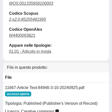
WOS:001335958100003
Codice Scopus
2-s2.0-85205481995
Codice OpenAlex
W4400093821
Appare nelle tipologie:
01.01 - Articolo in rivista
File in questo prodotto:
File
11667-Article Text-84946-3-10-20240925.pdf
accesso aperto
Tipologia: Published (Publisher's Version of Record)
Licenza: Creative commons