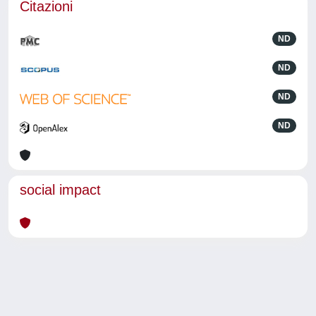
Citazioni
ND
ND
ND
ND
social impact