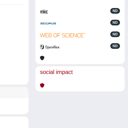
ND
ND
ND
ND
social impact