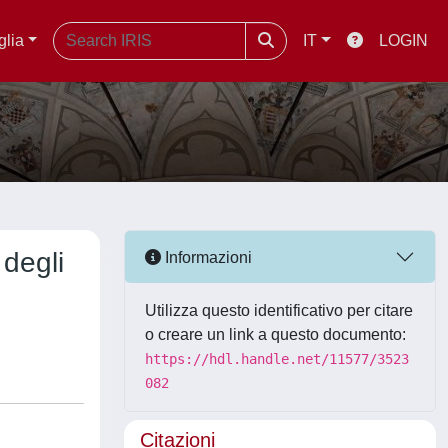
glia
IT
LOGIN
 degli
Informazioni
Utilizza questo identificativo per citare
o creare un link a questo documento:
https://hdl.handle.net/11577/3523
082
Citazioni