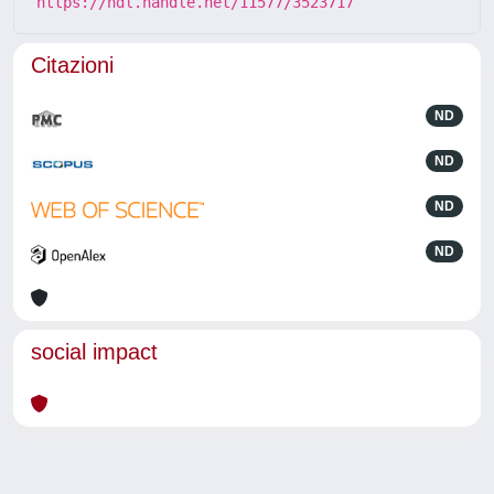
https://hdl.handle.net/11577/3523717
Citazioni
ND
ND
ND
ND
social impact