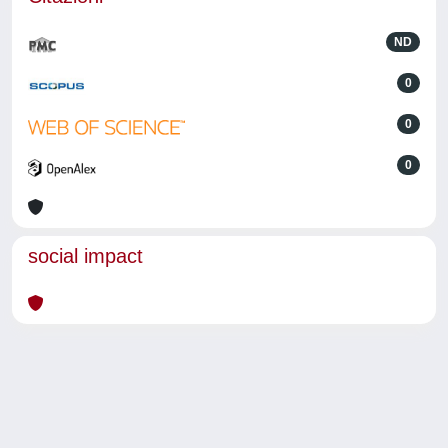
ND
0
0
0
social impact