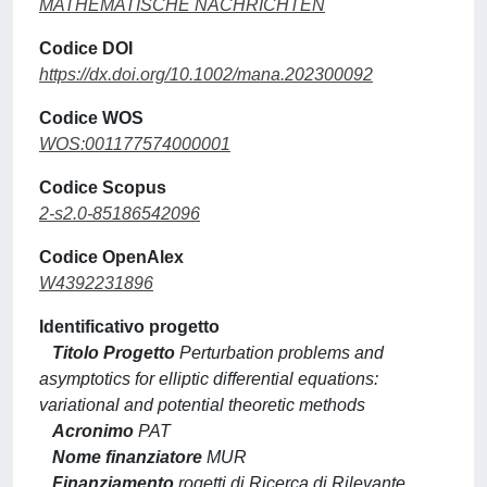
MATHEMATISCHE NACHRICHTEN
Codice DOI
https://dx.doi.org/10.1002/mana.202300092
Codice WOS
WOS:001177574000001
Codice Scopus
2-s2.0-85186542096
Codice OpenAlex
W4392231896
Identificativo progetto
Titolo Progetto
Perturbation problems and
asymptotics for elliptic differential equations:
variational and potential theoretic methods
Acronimo
PAT
Nome finanziatore
MUR
Finanziamento
rogetti di Ricerca di Rilevante