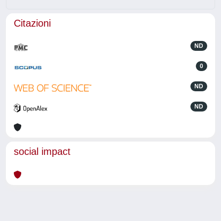
Citazioni
ND
0
ND
ND
social impact