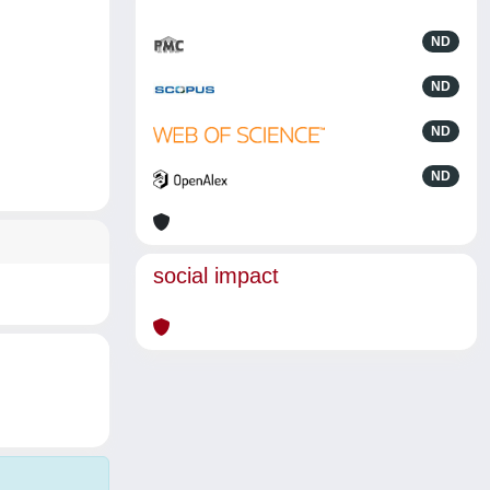
ND
ND
ND
ND
social impact