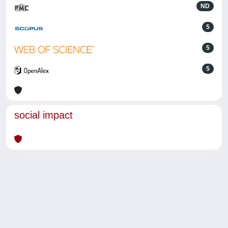
ND
5
5
5
social impact
Powered by
IRIS
-
about IRIS
-