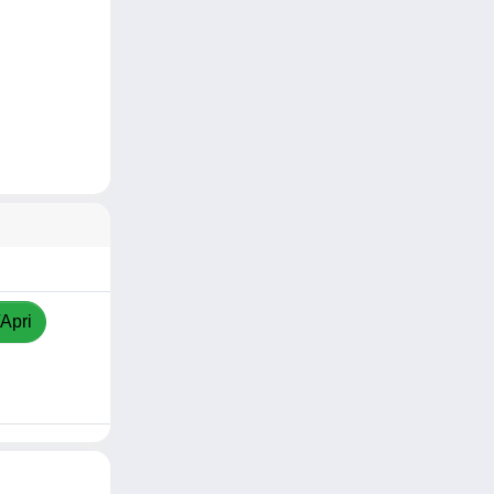
/Apri