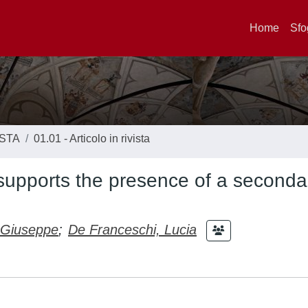
Home
Sfo
ISTA
01.01 - Articolo in rivista
supports the presence of a seconda
, Giuseppe
;
De Franceschi, Lucia