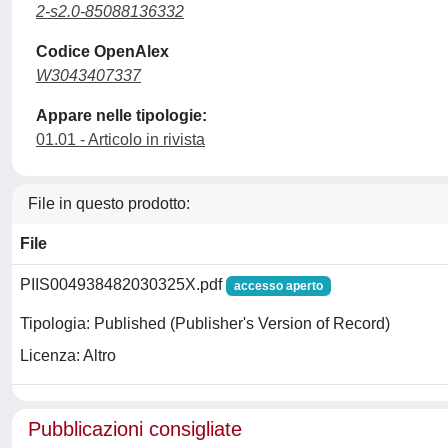
2-s2.0-85088136332
Codice OpenAlex
W3043407337
Appare nelle tipologie:
01.01 - Articolo in rivista
File in questo prodotto:
File
PIIS004938482030325X.pdf
accesso aperto
Tipologia: Published (Publisher's Version of Record)
Licenza: Altro
Pubblicazioni consigliate