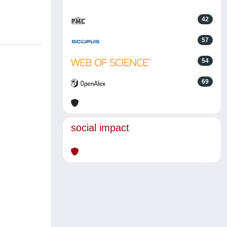
42
57
54
69
social impact