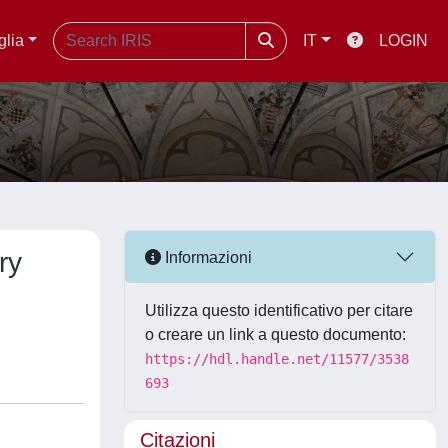
glia
IT
LOGIN
ry
Informazioni
Utilizza questo identificativo per citare
o creare un link a questo documento:
https://hdl.handle.net/11577/3538
693
Citazioni