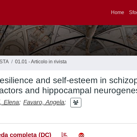
Home
Sfo
ISTA
01.01 - Articolo in rivista
esilience and self-esteem in schizo
l factors and hippocampal neurogene
, Elena
;
Favaro, Angela
;
da completa (DC)