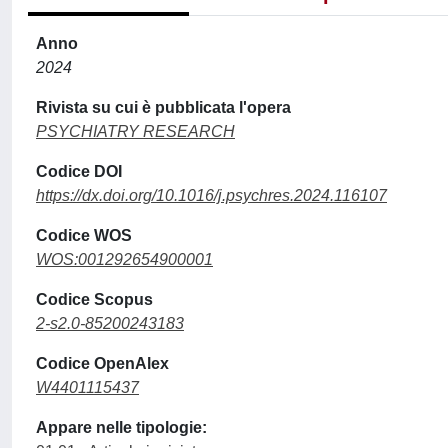
Anno
2024
Rivista su cui è pubblicata l'opera
PSYCHIATRY RESEARCH
Codice DOI
https://dx.doi.org/10.1016/j.psychres.2024.116107
Codice WOS
WOS:001292654900001
Codice Scopus
2-s2.0-85200243183
Codice OpenAlex
W4401115437
Appare nelle tipologie: