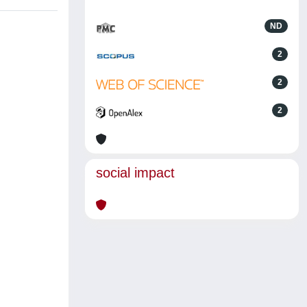
ND
2
2
2
social impact