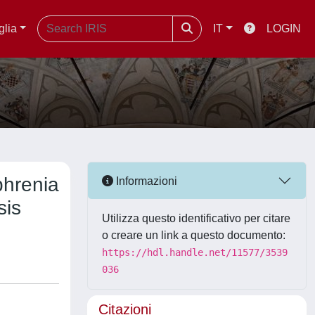
glia
IT
LOGIN
phrenia
Informazioni
sis
Utilizza questo identificativo per citare
o creare un link a questo documento:
https://hdl.handle.net/11577/3539
036
Citazioni