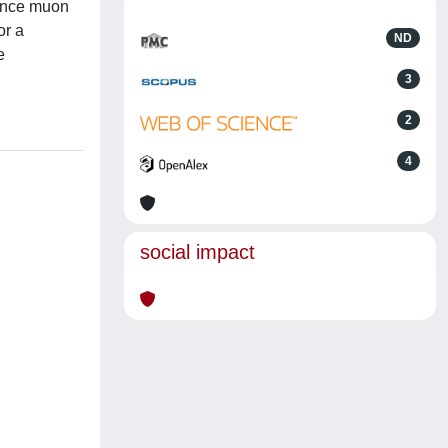
tance muon
or a
ND
e
3
2
4
social impact