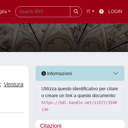
glia
IT
LOGIN
Informazioni
;
Ventura
Utilizza questo identificativo per citare
o creare un link a questo documento:
https://hdl.handle.net/11577/3540
136
Citazioni