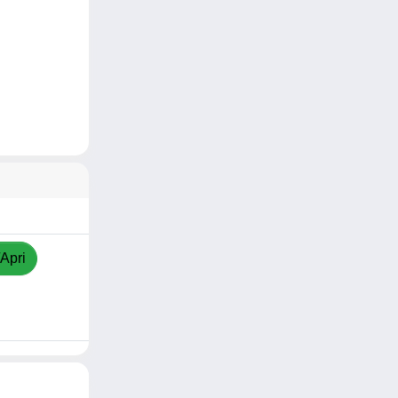
/Apri