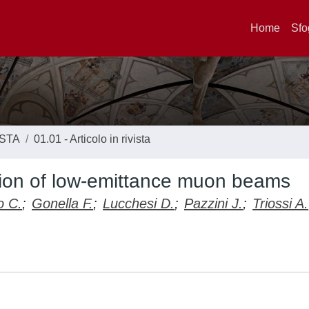
Home
Sfo
ISTA
01.01 - Articolo in rivista
ion of low-emittance muon beams
o C.
;
Gonella F.
;
Lucchesi D.
;
Pazzini J.
;
Triossi A.