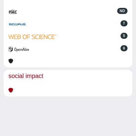
ND
7
5
6
social impact