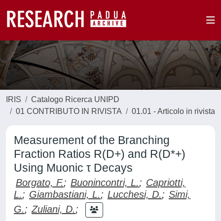
IRIS
Catalogo Ricerca UNIPD
01 CONTRIBUTO IN RIVISTA
01.01 - Articolo in rivista
Measurement of the Branching
Fraction Ratios R⁡(D+) and R⁡(D*+)
Using Muonic τ Decays
Borgato, F.
;
Buonincontri, L.
;
Capriotti,
L.
;
Giambastiani, L.
;
Lucchesi, D.
;
Simi,
G.
;
Zuliani, D.
;