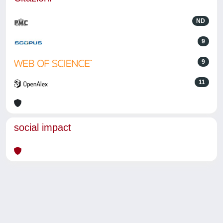
ND
9
9
11
social impact