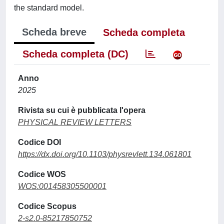
the standard model.
Scheda breve
Scheda completa
Scheda completa (DC)
Anno
2025
Rivista su cui è pubblicata l'opera
PHYSICAL REVIEW LETTERS
Codice DOI
https://dx.doi.org/10.1103/physrevlett.134.061801
Codice WOS
WOS:001458305500001
Codice Scopus
2-s2.0-85217850752