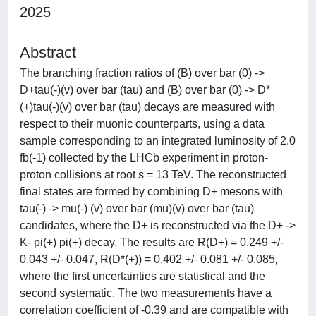
2025
Abstract
The branching fraction ratios of (B) over bar (0) ->
D+tau(-)(v) over bar (tau) and (B) over bar (0) -> D*
(+)tau(-)(v) over bar (tau) decays are measured with
respect to their muonic counterparts, using a data
sample corresponding to an integrated luminosity of 2.0
fb(-1) collected by the LHCb experiment in proton-
proton collisions at root s = 13 TeV. The reconstructed
final states are formed by combining D+ mesons with
tau(-) -> mu(-) (v) over bar (mu)(v) over bar (tau)
candidates, where the D+ is reconstructed via the D+ ->
K- pi(+) pi(+) decay. The results are R(D+) = 0.249 +/-
0.043 +/- 0.047, R(D*(+)) = 0.402 +/- 0.081 +/- 0.085,
where the first uncertainties are statistical and the
second systematic. The two measurements have a
correlation coefficient of -0.39 and are compatible with