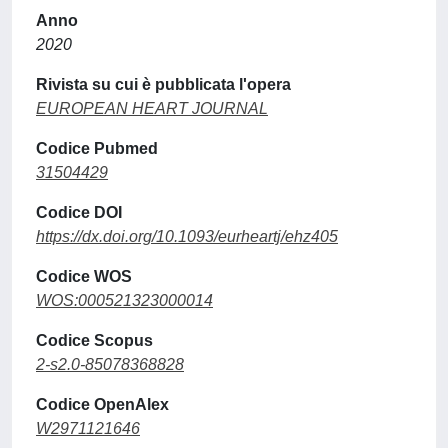
Anno
2020
Rivista su cui è pubblicata l'opera
EUROPEAN HEART JOURNAL
Codice Pubmed
31504429
Codice DOI
https://dx.doi.org/10.1093/eurheartj/ehz405
Codice WOS
WOS:000521323000014
Codice Scopus
2-s2.0-85078368828
Codice OpenAlex
W2971121646