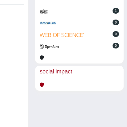
1
0
0
0
social impact