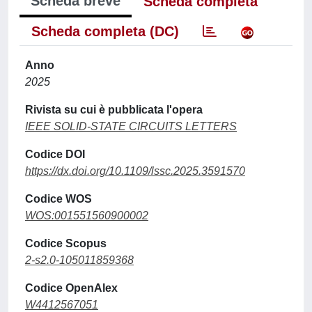
Scheda breve
Scheda completa
Scheda completa (DC)
Anno
2025
Rivista su cui è pubblicata l'opera
IEEE SOLID-STATE CIRCUITS LETTERS
Codice DOI
https://dx.doi.org/10.1109/lssc.2025.3591570
Codice WOS
WOS:001551560900002
Codice Scopus
2-s2.0-105011859368
Codice OpenAlex
W4412567051