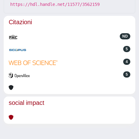
https://hdl.handle.net/11577/3562159
Citazioni
ND
5
4
5
social impact