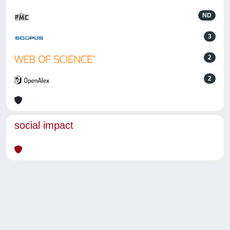
ND
3
2
2
social impact