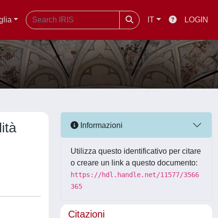
glia
IT
LOGIN
ità
Informazioni
Utilizza questo identificativo per citare
o creare un link a questo documento:
https://hdl.handle.net/11577/3566
365
Citazioni