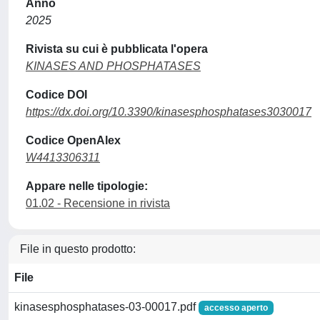
Anno
2025
Rivista su cui è pubblicata l'opera
KINASES AND PHOSPHATASES
Codice DOI
https://dx.doi.org/10.3390/kinasesphosphatases3030017
Codice OpenAlex
W4413306311
Appare nelle tipologie:
01.02 - Recensione in rivista
File in questo prodotto:
File
kinasesphosphatases-03-00017.pdf
accesso aperto