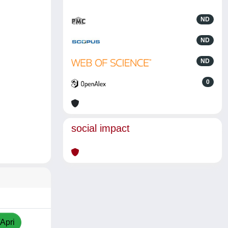
ND
ND
ND
0
social impact
/Apri