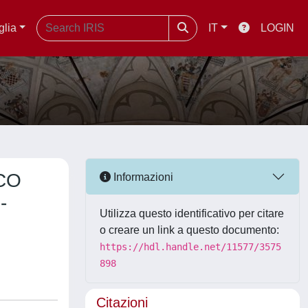
glia
IT
LOGIN
CO
Informazioni
-
Utilizza questo identificativo per citare
o creare un link a questo documento:
https://hdl.handle.net/11577/3575
898
Citazioni