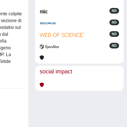
ND
ente colpite
 sezione di
ND
itatisi sul
a dal
ND
ella
ND
sigeno
MP. La
Tetide
social impact