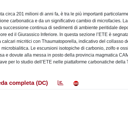
 circa 201 milioni di anni fa, è tra le più importanti particolarm
ione carbonatica e da un significativo cambio di microfacies. La
a successione continua di sedimenti di ambiente peritidale depos
ore ed il Giurassico Inferiore. In questa sezione l’ETE è segnat
 a calcari micritici con Thaumatoporella, indicativo del collasso d
 microbialitica. Le escursioni isotopiche di carbonio, zolfo e os
massa e dovute alla messa in posto della provincia magmatica CA
ve per lo studio dell’ETE nelle piattaforme carbonatiche della 
da completa (DC)