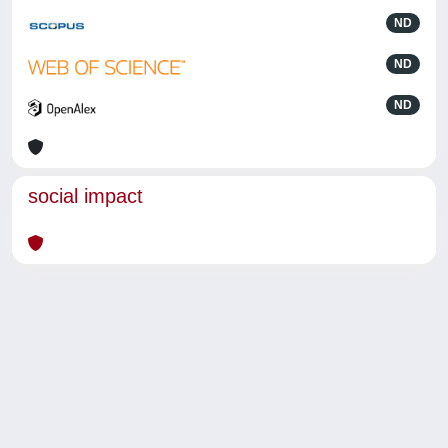
ND
ND
ND
social impact
Powered by
IRIS
-
about IRIS
-
Utilizzo dei cookie
-
Privacy
Copyright © 2026