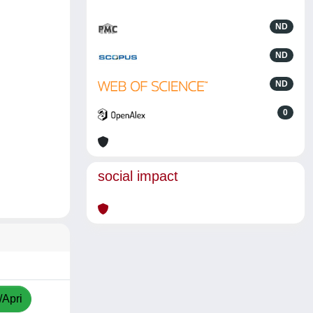
ND
ND
ND
0
social impact
/Apri