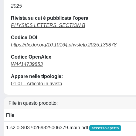
2025
Rivista su cui è pubblicata l'opera
PHYSICS LETTERS. SECTION B
Codice DOI
https://dx.doi.org/10.1016/j.physletb.2025.139878
Codice OpenAlex
W4414739853
Appare nelle tipologie:
01.01 - Articolo in rivista
File in questo prodotto:
File
1-s2.0-S0370269325006379-main.pdf
accesso aperto