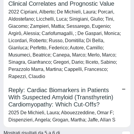
Clinical Correlates and Prognostic Value
2022 Cipriani, Alberto; De Michieli, Laura; Porcari,
Aldostefano; Licchelli, Luca; Sinigiani, Giulio; Tini,
Giacomo; Zampieri, Mattia; Sessarego, Eugenio;
Argirò, Alessia; Carlofumagalli, ; De Gaspari, Monica;
Licordari, Roberto; Russo, Domitilla; Di Bella,
Gianluca; Perfetto, Federico; Autore, Camillo;
Musumeci, Beatrice; Canepa, Marco; Merlo, Marco;
Sinagra, Gianfranco; Gregori, Dario; Iliceto, Sabino;
Perazzolo Marra, Martina; Cappelli, Francesco;
Rapezzi, Claudio
Reply: Cardiac Biomarkers in Patients
With Suspected Amyloid (Transthyretin)
Cardiomyopathy: Which Cut-Offs?
2025 De Michieli, Laura; Abouezzeddine, Omar F;
Dispenzieri, Angela; Grogan, Martha; Jaffe, Allan S
Mostrati risultati da 5 a 6 di