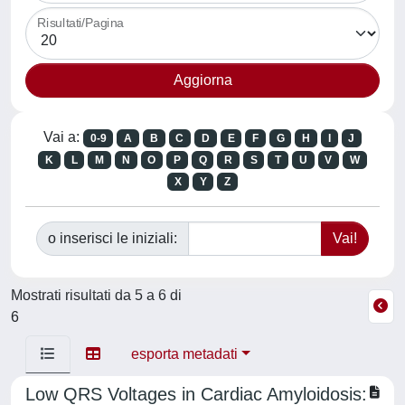
Risultati/Pagina
Vai a:
0-9
A
B
C
D
E
F
G
H
I
J
K
L
M
N
O
P
Q
R
S
T
U
V
W
X
Y
Z
o inserisci le iniziali:
Mostrati risultati da 5 a 6 di
6
esporta metadati
Low QRS Voltages in Cardiac Amyloidosis: