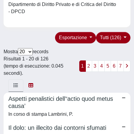
Dipartimento di Diritto Privato e di Critica del Diritto
- DPCD
Esportazione
Tutti (126)
Mostra
records
Risultati 1 - 20 di 126
(tempo di esecuzione: 0.045
1
2
3
4
5
6
7
secondi).
Aspetti penalistici dell’‘actio quod metus
causa’
In corso di stampa Lambrini, P.
Il dolo: un illecito dai contorni sfumati