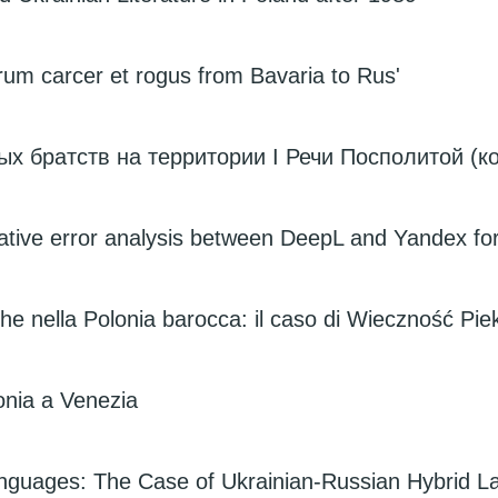
rum carcer et rogus from Bavaria to Rus'
х братств на территории I Речи Посполитой (к
ative error analysis between DeepL and Yandex for 
bliche nella Polonia barocca: il caso di Wieczność P
onia a Venezia
anguages: The Case of Ukrainian-Russian Hybrid 