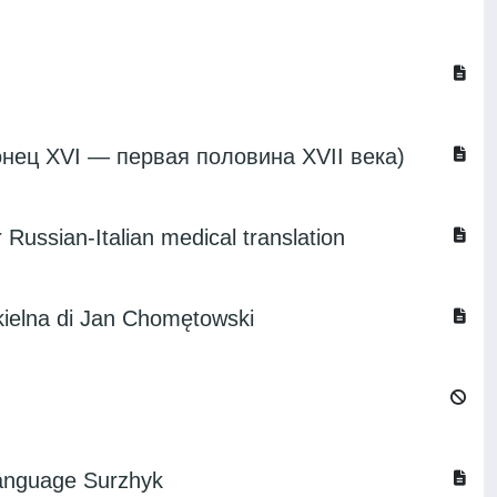
онец XVI — первая половина XVII века)
Russian-Italian medical translation
iekielna di Jan Chomętowski
Language Surzhyk