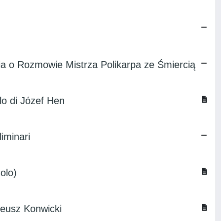
nia o Rozmowie Mistrza Polikarpa ze Śmiercią
lo di Józef Hen
liminari
colo)
adeusz Konwicki