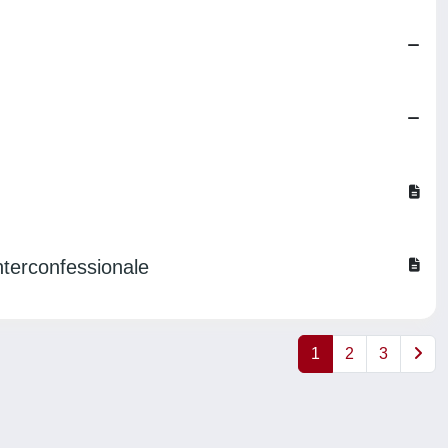
interconfessionale
1
2
3