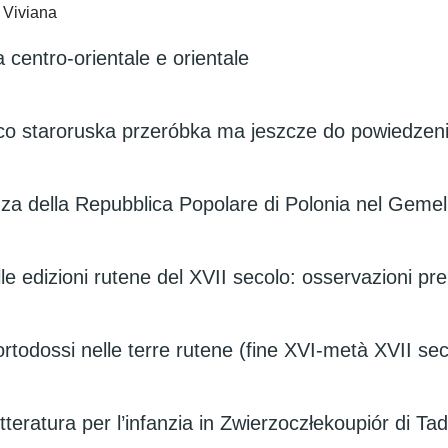
 Viviana
a centro-orientale e orientale
m, co staroruska przeróbka ma jeszcze do powiedze
rezza della Repubblica Popolare di Polonia nel Gemel
le edizioni rutene del XVII secolo: osservazioni pre
e ortodossi nelle terre rutene (fine XVI-metà XVII se
etteratura per l’infanzia in Zwierzoczłekoupiór di T