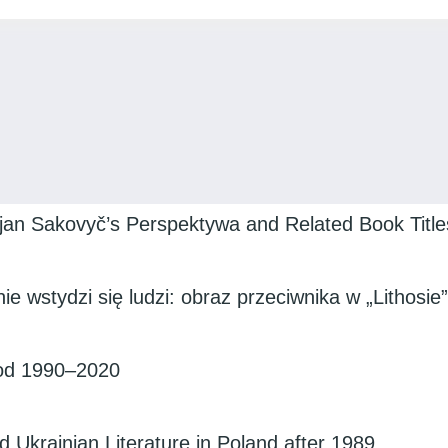
ijan Sakovyč’s Perspektywa and Related Book Title
ie wstydzi się ludzi: obraz przeciwnika w „Lithosie
riod 1990–2020
 Ukrainian Literature in Poland after 1989