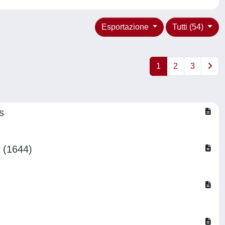
Esportazione
Tutti (54)
1
2
3
s
” (1644)