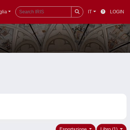
glia
IT
LOGIN
Esportazione
Libro (1)