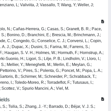
nziano, L; Valiviita, J; Vassallo, T; Wang, Y; Weller, J;
artolo, N.; Cañas-Herrera, G.; Casas, S.; Granett, B. R.; Pace,
, S.; Bonino, D.; Branchini, E.; Brescia, M.; Brinchmann, J.;
nde, C.; Congedo, G.; Conselice, C. J.; Conversi, L.; Copin,
 A. J.; Dupac, X.; Dusini, S.; Farina, M.; Farrens, S.;
p, F.; Haugan, S. V. H.; Holmes, W.; Hormuth, F.; Hornstrup, A.;
-Suonio, H.; Ligori, S.; Lilje, P. B.; Lindholm, V.; Lloro, I.;
 S.; Mellier, Y.; Meneghetti, M.; Merlin, E.; Meylan, G.;
Pettorino, V.; Pires, S.; Polenta, G.; Poncet, M.; Popa, L. A.;
 Sartoris, B.; Schirmer, M.; Schneider, P.; Schrabback, T.;
reno, I.; Toledo-Moreo, R.; Torradeflot, F.; Tutusaus, I.;
 Scottez, V.; Spurio Mancini, A.; Viel, M.
ields
; Tsilia, S.; Zhang, J. -Y.; Barrado, D.; Béjar, V. J. S.;