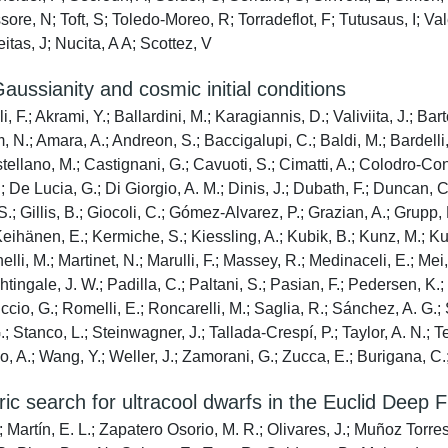
ore, N; Toft, S; Toledo-Moreo, R; Torradeflot, F; Tutusaus, I; Vale
itas, J; Nucita, A A; Scottez, V
Gaussianity and cosmic initial conditions
, F.; Akrami, Y.; Ballardini, M.; Karagiannis, D.; Valiviita, J.; B
, N.; Amara, A.; Andreon, S.; Baccigalupi, C.; Baldi, M.; Bardelli
ellano, M.; Castignani, G.; Cavuoti, S.; Cimatti, A.; Colodro-Co
 De Lucia, G.; Di Giorgio, A. M.; Dinis, J.; Dubath, F.; Duncan, C.
a, S.; Gillis, B.; Giocoli, C.; Gómez-Alvarez, P.; Grazian, A.; Grup
eihänen, E.; Kermiche, S.; Kiessling, A.; Kubik, B.; Kunz, M.; Kurki
lli, M.; Martinet, N.; Marulli, F.; Massey, R.; Medinaceli, E.; Mei,
ingale, J. W.; Padilla, C.; Paltani, S.; Pasian, F.; Pedersen, K.; 
iccio, G.; Romelli, E.; Roncarelli, M.; Saglia, R.; Sánchez, A. G.;
.; Stanco, L.; Steinwagner, J.; Tallada-Crespí, P.; Taylor, A. N.; Te
, A.; Wang, Y.; Weller, J.; Zamorani, G.; Zucca, E.; Burigana, C.;
c search for ultracool dwarfs in the Euclid Deep F
artín, E. L.; Zapatero Osorio, M. R.; Olivares, J.; Muñoz Torres, S.