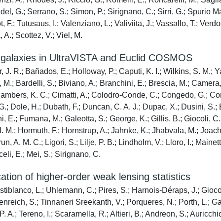
del, G.; Serrano, S.; Simon, P.; Sirignano, C.; Sirri, G.; Spurio M
ot, F.; Tutusaus, I.; Valenziano, L.; Valiviita, J.; Vassallo, T.; Ve
A.; Scottez, V.; Viel, M.
k galaxies in UltraVISTA and Euclid COSMOS
, J. R.; Bañados, E.; Holloway, P.; Caputi, K. I.; Wilkins, S. M.; 
, M.; Bardelli, S.; Biviano, A.; Branchini, E.; Brescia, M.; Came
hambers, K. C.; Cimatti, A.; Colodro-Conde, C.; Congedo, G.; Cons
 Dole, H.; Dubath, F.; Duncan, C. A. J.; Dupac, X.; Dusini, S.; Esco
hi, E.; Fumana, M.; Galeotta, S.; George, K.; Gillis, B.; Giocoli, C
. M.; Hormuth, F.; Hornstrup, A.; Jahnke, K.; Jhabvala, M.; Joachi
 A. M. C.; Ligori, S.; Lilje, P. B.; Lindholm, V.; Lloro, I.; Mainet
celi, E.; Mei, S.; Sirignano, C.
tion of higher-order weak lensing statistics
astiblanco, L.; Uhlemann, C.; Pires, S.; Harnois-Déraps, J.; Gioco
ydenreich, S.; Tinnaneri Sreekanth, V.; Porqueres, N.; Porth, L.; G
. A.; Tereno, I.; Scaramella, R.; Altieri, B.; Andreon, S.; Auricchio