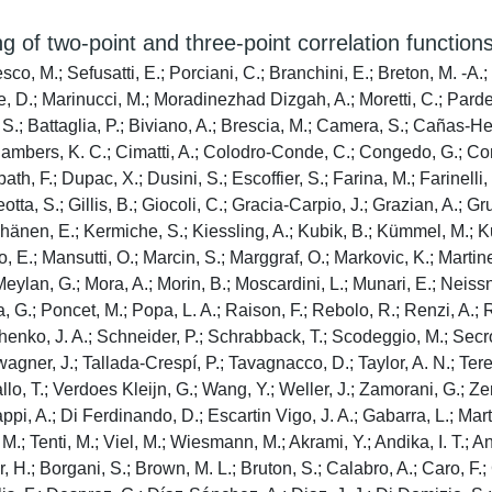
g of two-point and three-point correlation functions
sco, M.; Sefusatti, E.; Porciani, C.; Branchini, E.; Breton, M. -
e, D.; Marinucci, M.; Moradinezhad Dizgah, A.; Moretti, C.; Parde
i, S.; Battaglia, P.; Biviano, A.; Brescia, M.; Camera, S.; Cañas-
hambers, K. C.; Cimatti, A.; Colodro-Conde, C.; Congedo, G.; Conv
 F.; Dupac, X.; Dusini, S.; Escoffier, S.; Farina, M.; Farinelli, R.;
tta, S.; Gillis, B.; Giocoli, C.; Gracia-Carpio, J.; Grazian, A.; 
hänen, E.; Kermiche, S.; Kiessling, A.; Kubik, B.; Kümmel, M.; Kun
o, E.; Mansutti, O.; Marcin, S.; Marggraf, O.; Markovic, K.; Martine
Meylan, G.; Mora, A.; Morin, B.; Moscardini, L.; Munari, E.; Neissne
a, G.; Poncet, M.; Popa, L. A.; Raison, F.; Rebolo, R.; Renzi, A.; 
enko, J. A.; Schneider, P.; Schrabback, T.; Scodeggio, M.; Secroun
wagner, J.; Tallada-Crespí, P.; Tavagnacco, D.; Taylor, A. N.; Teren
llo, T.; Verdoes Kleijn, G.; Wang, Y.; Weller, J.; Zamorani, G.; Zer
, A.; Di Ferdinando, D.; Escartin Vigo, J. A.; Gabarra, L.; Martín
, M.; Tenti, M.; Viel, M.; Wiesmann, M.; Akrami, Y.; Andika, I. T.;
, H.; Borgani, S.; Brown, M. L.; Bruton, S.; Calabro, A.; Caro, F.;