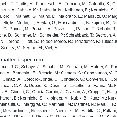
 Finelli, F.; Frailis, M.; Franceschi, E.; Fumana, M.; Galeotta, S.; Gi
strup, A.; Jahnke, K.; Jhabvala, M.; Keihänen, E.; Kermiche, S.;
 Lloro, I.; Mainetti, G.; Maino, D.; Maiorano, E.; Mansutti, O.; Marg
etti, M.; Merlin, E.; Meylan, G.; Moscardini, L.; Nakajima, R.; Neis
a, G.; Poncet, M.; Popa, L. A.; Pozzetti, L.; Raison, F.; Rebolo, R.
one, D.; Schirmer, M.; Schneider, P.; Schrabback, T.; Secroun, A.; 
N.; Tereno, I.; Toft, S.; Toledo-Moreo, R.; Torradeflot, F.; Tutusaus
; Scottez, V.; Sereno, M.; Viel, M.
e matter bispectrum
erman, J. C.; Schaye, J.; Schaller, M.; Zennaro, M.; Halder, A.; P
viano, A.; Branchini, E.; Brescia, M.; Camera, S.; Capobianco, V.; 
 Cimatti, A.; Colodro-Conde, C.; Congedo, G.; Conversi, L.; Copin
an, C. A. J.; Dupac, X.; Dusini, S.; Escoffier, S.; Farina, M.; Fari
lis, B.; Giocoli, C.; Gracia-Carpio, J.; Grazian, A.; Grupp, F.; Ha
änen, E.; Kermiche, S.; Kilbinger, M.; Kubik, B.; Kunz, M.; Kurki-S
Mansutti, O.; Marggraf, O.; Martinelli, M.; Martinet, N.; Marulli, F
Moscardini, L.; Neissner, C.; Niemi, S. -M.; Padilla, C.; Paltani, 
nzi, A.; Rhodes, J.; Riccio, G.; Romelli, E.; Roncarelli, M.; Sagli