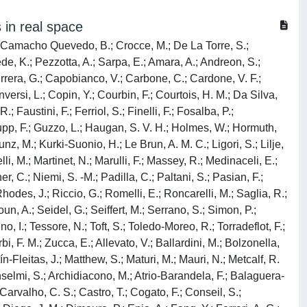
 in real space
A.; Camacho Quevedo, B.; Crocce, M.; De La Torre, S.;
de, K.; Pezzotta, A.; Sarpa, E.; Amara, A.; Andreon, S.;
Herrera, G.; Capobianco, V.; Carbone, C.; Cardone, V. F.;
ersi, L.; Copin, Y.; Courbin, F.; Courtois, H. M.; Da Silva,
 Faustini, F.; Ferriol, S.; Finelli, F.; Fosalba, P.;
Grupp, F.; Guzzo, L.; Haugan, S. V. H.; Holmes, W.; Hormuth,
z, M.; Kurki-Suonio, H.; Le Brun, A. M. C.; Ligori, S.; Lilje,
lli, M.; Martinet, N.; Marulli, F.; Massey, R.; Medinaceli, E.;
r, C.; Niemi, S. -M.; Padilla, C.; Paltani, S.; Pasian, F.;
Rhodes, J.; Riccio, G.; Romelli, E.; Roncarelli, M.; Saglia, R.;
, A.; Seidel, G.; Seiffert, M.; Serrano, S.; Simon, P.;
o, I.; Tessore, N.; Toft, S.; Toledo-Moreo, R.; Torradeflot, F.;
bi, F. M.; Zucca, E.; Allevato, V.; Ballardini, M.; Bolzonella,
-Fleitas, J.; Matthew, S.; Maturi, M.; Mauri, N.; Metcalf, R.
 Anselmi, S.; Archidiacono, M.; Atrio-Barandela, F.; Balaguera-
 Carvalho, C. S.; Castro, T.; Cogato, F.; Conseil, S.;