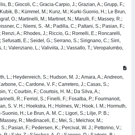
llis, B.; Giocoli, C.; Gracia-Carpio, J.; Grazian, A.; Grupp, F.;
 Kubik, B.; Kümmel, M.; Kunz, M.; Kurki-Suonio, H.; Le Brun,
graf, O.; Martinelli, M.; Martinet, N.; Marulli, F.; Massey, R.;
sner, C.; Niemi, S. -M.; Padilla, C.; Paltani, S.; Pasian, F.;
; Renzi, A.; Rhodes, J.; Riccio, G.; Romelli, E.; Roncarelli,
Sefusatti, E.; Seidel, G.; Serrano, S.; Sirignano, C.; Sirri,
, I.; Valenziano, L.; Valiviita, J.; Vassallo, T.; Veropalumbo,
orth, L.; Heydenreich, S.; Hudson, M. J.; Amara, A.; Andreon,
Carbone, C.; Cardone, V. F.; Carretero, J.; Casas, S.;
, Y.; Courbin, F.; Courtois, H. M.; Da Silva, A.;
nelli, R.; Ferriol, S.; Finelli, F.; Fosalba, P.; Fourmanoit,
ugan, S. V. H.; Hoekstra, H.; Holmes, W.; Hook, I. M.; Hormuth,
uonio, H.; Le Brun, A. M. C.; Ligori, S.; Lilje, P. B.;
.; Massey, R.; Medinaceli, E.; Mei, S.; Melchior, M.;
S.; Pasian, F.; Pedersen, K.; Percival, W. J.; Pettorino, V.;
a, R.; Sakr, Z.; Sánchez, A. G.; Sapone, D.; Sartoris, B.;