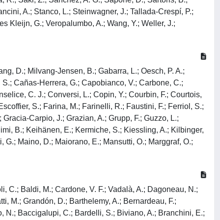
ancini, A.; Stanco, L.; Steinwagner, J.; Tallada-Crespí, P.;
rdoes Kleijn, G.; Veropalumbo, A.; Wang, Y.; Weller, J.;
Yang, D.; Milvang-Jensen, B.; Gabarra, L.; Oesch, P. A.;
ra, S.; Cañas-Herrera, G.; Capobianco, V.; Carbone, C.;
elice, C. J.; Conversi, L.; Copin, Y.; Courbin, F.; Courtois,
ffier, S.; Farina, M.; Farinelli, R.; Faustini, F.; Ferriol, S.;
.; Gracia-Carpio, J.; Grazian, A.; Grupp, F.; Guzzo, L.;
mi, B.; Keihänen, E.; Kermiche, S.; Kiessling, A.; Kilbinger,
ti, G.; Maino, D.; Maiorano, E.; Mansutti, O.; Marggraf, O.;
li, C.; Baldi, M.; Cardone, V. F.; Vadalà, A.; Dagoneau, N.;
atti, M.; Grandón, D.; Barthelemy, A.; Bernardeau, F.;
, N.; Baccigalupi, C.; Bardelli, S.; Biviano, A.; Branchini, E.;