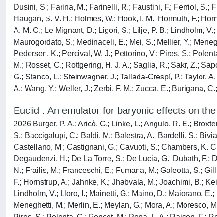
Dusini, S.; Farina, M.; Farinelli, R.; Faustini, F.; Ferriol, S.;
Haugan, S. V. H.; Holmes, W.; Hook, I. M.; Hormuth, F.; Horn
A. M. C.; Le Mignant, D.; Ligori, S.; Lilje, P. B.; Lindholm, V.;
Maurogordato, S.; Medinaceli, E.; Mei, S.; Mellier, Y.; Menegh
Pedersen, K.; Percival, W. J.; Pettorino, V.; Pires, S.; Polent
M.; Rosset, C.; Rottgering, H. J. A.; Saglia, R.; Sakr, Z.; Sap
G.; Stanco, L.; Steinwagner, J.; Tallada-Crespí, P.; Taylor, A. 
A.; Wang, Y.; Weller, J.; Zerbi, F. M.; Zucca, E.; Burigana, C.
Euclid : An emulator for baryonic effects on th
2026 Burger, P. A.; Aricò, G.; Linke, L.; Angulo, R. E.; Broxt
S.; Baccigalupi, C.; Baldi, M.; Balestra, A.; Bardelli, S.; Bi
Castellano, M.; Castignani, G.; Cavuoti, S.; Chambers, K. C.;
Degaudenzi, H.; De La Torre, S.; De Lucia, G.; Dubath, F.; Dunc
N.; Frailis, M.; Franceschi, E.; Fumana, M.; Galeotta, S.; Gil
F.; Hornstrup, A.; Jahnke, K.; Jhabvala, M.; Joachimi, B.; Keih
Lindholm, V.; Lloro, I.; Mainetti, G.; Maino, D.; Maiorano, E.; 
Meneghetti, M.; Merlin, E.; Meylan, G.; Mora, A.; Moresco, M.; 
Pires, S.; Polenta, G.; Poncet, M.; Popa, L. A.; Raison, F.; Re