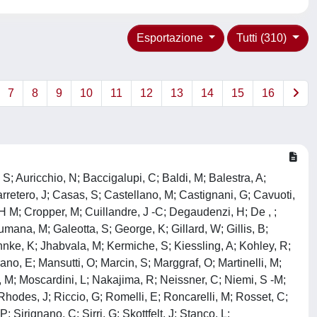
Esportazione
Tutti (310)
7
8
9
10
11
12
13
14
15
16
 S; Auricchio, N; Baccigalupi, C; Baldi, M; Balestra, A;
rretero, J; Casas, S; Castellano, M; Castignani, G; Cavuoti,
 M; Cropper, M; Cuillandre, J -C; Degaudenzi, H; De , ;
Fumana, M; Galeotta, S; George, K; Gillard, W; Gillis, B;
nke, K; Jhabvala, M; Kermiche, S; Kiessling, A; Kohley, R;
rano, E; Mansutti, O; Marcin, S; Marggraf, O; Martinelli, M;
o, M; Moscardini, L; Nakajima, R; Neissner, C; Niemi, S -M;
 Rhodes, J; Riccio, G; Romelli, E; Roncarelli, M; Rosset, C;
Sirignano, C; Sirri, G; Skottfelt, J; Stanco, L;