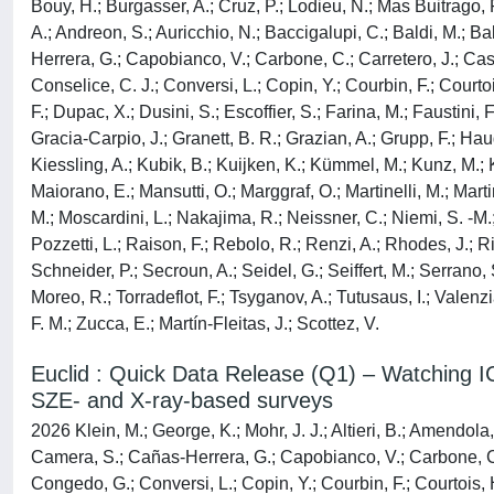
Bouy, H.; Burgasser, A.; Cruz, P.; Lodieu, N.; Mas Buitrago, 
A.; Andreon, S.; Auricchio, N.; Baccigalupi, C.; Baldi, M.; Ba
Herrera, G.; Capobianco, V.; Carbone, C.; Carretero, J.; Cas
Conselice, C. J.; Conversi, L.; Copin, Y.; Courbin, F.; Court
F.; Dupac, X.; Dusini, S.; Escoffier, S.; Farina, M.; Faustini, 
Gracia-Carpio, J.; Granett, B. R.; Grazian, A.; Grupp, F.; Ha
Kiessling, A.; Kubik, B.; Kuijken, K.; Kümmel, M.; Kunz, M.; Ku
Maiorano, E.; Mansutti, O.; Marggraf, O.; Martinelli, M.; Marti
M.; Moscardini, L.; Nakajima, R.; Neissner, C.; Niemi, S. -M.; 
Pozzetti, L.; Raison, F.; Rebolo, R.; Renzi, A.; Rhodes, J.; R
Schneider, P.; Secroun, A.; Seidel, G.; Seiffert, M.; Serrano, S
Moreo, R.; Torradeflot, F.; Tsyganov, A.; Tutusaus, I.; Valenzi
F. M.; Zucca, E.; Martín-Fleitas, J.; Scottez, V.
Euclid : Quick Data Release (Q1) – Watching ICM
SZE- and X-ray-based surveys
2026 Klein, M.; George, K.; Mohr, J. J.; Altieri, B.; Amendola,
Camera, S.; Cañas-Herrera, G.; Capobianco, V.; Carbone, C.;
Congedo, G.; Conversi, L.; Copin, Y.; Courbin, F.; Courtois, 