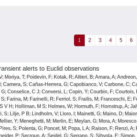
1
2
3
4
5
6
ansient alerts to Euclid observations
; Moriya, T; Poidevin, F; Kotak, R; Altieri, B; Amara, A; Andreon,
a, M; Camera, S; Cañas-Herrera, G; Capobianco, V; Carbone, C; Ca
 Conselice, C J; Conversi, L; Copin, Y; Courbin, F; Courtois, H
S; Farina, M; Farinelli, R; Ferriol, S; Frailis, M; Franceschi, E; 
 S V H; Holliman, M S; Holmes, W; Hormuth, F; Hornstrup, A; Jah
, S; Lilje, P B; Lindholm, V; Lloro, I; Mainetti, G; Maino, D; Maio
 Mellier, Y; Meneghetti, M; Merlin, E; Meylan, G; Mora, A; Moresc
 Pires, S; Polenta, G; Poncet, M; Popa, L A; Raison, F; Renzi, A;
eider, P; Secroun, A; Seidel, G; Serrano, S; Sihvola, E; Simon, P; 