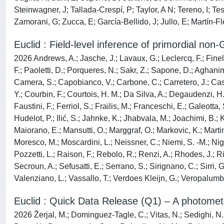
Steinwagner, J; Tallada-Crespí, P; Taylor, A N; Tereno, I; Tess
Zamorani, G; Zucca, E; García-Bellido, J; Jullo, E; Martín-Fle
Euclid : Field-level inference of primordial non-
2026 Andrews, A.; Jasche, J.; Lavaux, G.; Leclercq, F.; Finelli
F.; Paoletti, D.; Porqueres, N.; Sakr, Z.; Sapone, D.; Aghanim
Camera, S.; Capobianco, V.; Carbone, C.; Carretero, J.; Cast
Y.; Courbin, F.; Courtois, H. M.; Da Silva, A.; Degaudenzi, H.;
Faustini, F.; Ferriol, S.; Frailis, M.; Franceschi, E.; Galeott
Hudelot, P.; Ilić, S.; Jahnke, K.; Jhabvala, M.; Joachimi, B.; K
Maiorano, E.; Mansutti, O.; Marggraf, O.; Markovic, K.; Martine
Moresco, M.; Moscardini, L.; Neissner, C.; Niemi, S. -M.; Night
Pozzetti, L.; Raison, F.; Rebolo, R.; Renzi, A.; Rhodes, J.; R
Secroun, A.; Sefusatti, E.; Serrano, S.; Sirignano, C.; Sirri, G
Valenziano, L.; Vassallo, T.; Verdoes Kleijn, G.; Veropalumbo
Euclid : Quick Data Release (Q1) – A photometri
2026 Žerjal, M.; Dominguez-Tagle, C.; Vitas, N.; Sedighi, N.; M