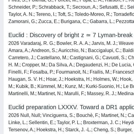
Schneider, P.; Schrabback, T.; Secroun, A.; Sefusatti, E.; Sei
Taylor, A. N.; Tereno, I.; Toft, S.; Toledo-Moreo, R.; Torradefl
Zamorani, G.; Zucca, E.; Burigana, C.; Gabarra, L.; Pezzotta, 
Euclid : Discovery of bright z ≃ 7 Lyman-brea
2026 Varadaraj, R. G.; Bowler, R. A. A.; Jarvis, M. J.; Weaver
Amara, A.; Andreon, S.; Auricchio, N.; Baccigalupi, C.; Baldi
Carretero, J.; Castellano, M.; Castignani, G.; Cavuoti, S.; C
H. M.; Cropper, M.; Da Silva, A.; Degaudenzi, H.; De Lucia, G.;
Finelli, F.; Fosalba, P.; Fourmanoit, N.; Frailis, M.; Francesc
Haugan, S. V. H.; Hoar, J.; Hoekstra, H.; Holmes, W.; Hook, I
M.; Kubik, B.; Kümmel, M.; Kunz, M.; Kurki-Suonio, H.; Le Brun,
Martinelli, M.; Martinet, N.; Marulli, F.; Massey, R. J.; Medina
Euclid preparation LXXXV. Toward a DR1 applica
2026 Null, Null; Vinciguerra, S.; Bouchè, F.; Martinet, N.; C
Linke, L.; Sellentin, E.; Taylor, P. L.; Broxterman, J. C.; He
Tersenov, A.; Hoekstra, H.; Starck, J. -L.; Cheng, S.; Burger, P