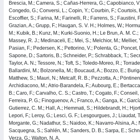
Brescia, M.; Camera, S.; Cañas-Herrera, G.; Capobianco, V.; 
Congedo, G.; Conversi, L.; Copin, Y.; Courbin, F.; Courtois, 
Escoffier, S.; Farina, M.; Farinelli, R.; Farrens, S.; Faustini, 
Grazian, A.; Grupp, F.; Haugan, S. V. H.; Holmes, W.; Hormuth
M.; Kubik, B.; Kunz, M.; Kurki-Suonio, H.; Le Brun, A. M. C.; Lig
Massey, R. J.; Medinaceli, E.; Mei, S.; Melchior, M.; Mellier, 
Pasian, F.; Pedersen, K.; Pettorino, V.; Polenta, G.; Poncet, M
Sapone, D.; Sartoris, B.; Schneider, P.; Schrabback, T.; Secro
Taylor, A. N.; Tessore, N.; Toft, S.; Toledo-Moreo, R.; Torradefl
Ballardini, M.; Bolzonella, M.; Boucaud, A.; Bozzo, E.; Buriga
Matthew, S.; Mauri, N.; Metcalf, R. B.; Pezzotta, A.; Pöntinen,
Archidiacono, M.; Atrio-Barandela, F.; Aubourg, E.; Bertacca
B.; Caro, F.; Carvalho, C. S.; Castro, T.; Cogato, F.; Conseil
Ferreira, P. G.; Finoguenov, A.; Franco, A.; Ganga, K.; García
Gutierrez, C. M.; Hall, A.; Hemmati, S.; Hildebrandt, H.; Hjorth
Lepori, F.; Leroy, G.; Lesci, G. F.; Lesgourgues, J.; Liaudat, T
Morgante, G.; Nadathur, S.; Naidoo, K.; Navarro-Alsina, A.; Nes
Sacquegna, S.; Sahlén, M.; Sanders, D. B.; Sarpa, E.; Schneider
Verza, G.; Walton, N. A.