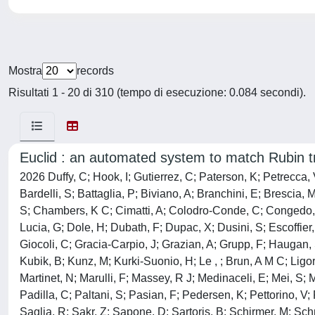
Mostra
records
Risultati 1 - 20 di 310 (tempo di esecuzione: 0.084 secondi).
Euclid : an automated system to match Rubin tr
2026 Duffy, C; Hook, I; Gutierrez, C; Paterson, K; Petrecca, V
Bardelli, S; Battaglia, P; Biviano, A; Branchini, E; Bresci
S; Chambers, K C; Cimatti, A; Colodro-Conde, C; Congedo, G;
Lucia, G; Dole, H; Dubath, F; Dupac, X; Dusini, S; Escoffier, 
Giocoli, C; Gracia-Carpio, J; Grazian, A; Grupp, F; Haugan,
Kubik, B; Kunz, M; Kurki-Suonio, H; Le , ; Brun, A M C; Ligori
Martinet, N; Marulli, F; Massey, R J; Medinaceli, E; Mei, S;
Padilla, C; Paltani, S; Pasian, F; Pedersen, K; Pettorino, V;
Saglia, R; Sakr, Z; Sapone, D; Sartoris, B; Schirmer, M; Schn