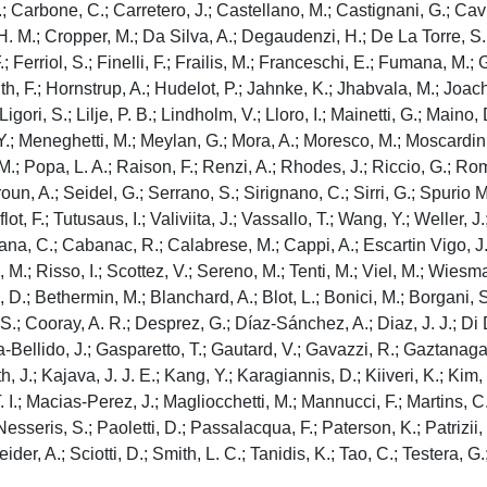
Carbone, C.; Carretero, J.; Castellano, M.; Castignani, G.; Cavu
H. M.; Cropper, M.; Da Silva, A.; Degaudenzi, H.; De La Torre, S.;
F.; Ferriol, S.; Finelli, F.; Frailis, M.; Franceschi, E.; Fumana, M.;
, F.; Hornstrup, A.; Hudelot, P.; Jahnke, K.; Jhabvala, M.; Joach
ori, S.; Lilje, P. B.; Lindholm, V.; Lloro, I.; Mainetti, G.; Maino, D
Y.; Meneghetti, M.; Meylan, G.; Mora, A.; Moresco, M.; Moscardini, 
.; Popa, L. A.; Raison, F.; Renzi, A.; Rhodes, J.; Riccio, G.; Rome
un, A.; Seidel, G.; Serrano, S.; Sirignano, C.; Sirri, G.; Spurio M
ot, F.; Tutusaus, I.; Valiviita, J.; Vassallo, T.; Wang, Y.; Weller, 
na, C.; Cabanac, R.; Calabrese, M.; Cappi, A.; Escartin Vigo, J. A.
 M.; Risso, I.; Scottez, V.; Sereno, M.; Tenti, M.; Viel, M.; Wiesma
, D.; Bethermin, M.; Blanchard, A.; Blot, L.; Bonici, M.; Borgani
, S.; Cooray, A. R.; Desprez, G.; Díaz-Sánchez, A.; Diaz, J. J.; Di
-Bellido, J.; Gasparetto, T.; Gautard, V.; Gavazzi, R.; Gaztanaga, 
, J.; Kajava, J. J. E.; Kang, Y.; Karagiannis, D.; Kiiveri, K.; Kim,
. I.; Macias-Perez, J.; Magliocchetti, M.; Mannucci, F.; Martins, C. 
seris, S.; Paoletti, D.; Passalacqua, F.; Paterson, K.; Patrizii, L
, A.; Sciotti, D.; Smith, L. C.; Tanidis, K.; Tao, C.; Testera, G.; 