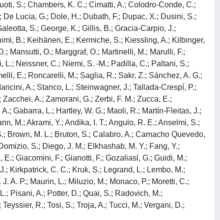
oti, S.; Chambers, K. C.; Cimatti, A.; Colodro-Conde, C.;
 De Lucia, G.; Dole, H.; Dubath, F.; Dupac, X.; Dusini, S.;
 Galeotta, S.; George, K.; Gillis, B.; Gracia-Carpio, J.;
imi, B.; Keihänen, E.; Kermiche, S.; Kiessling, A.; Kilbinger,
.; Mansutti, O.; Marggraf, O.; Martinelli, M.; Marulli, F.;
L.; Neissner, C.; Niemi, S. -M.; Padilla, C.; Paltani, S.;
lli, E.; Roncarelli, M.; Saglia, R.; Sakr, Z.; Sánchez, A. G.;
ancini, A.; Stanco, L.; Steinwagner, J.; Tallada-Crespí, P.;
J.; Zacchei, A.; Zamorani, G.; Zerbi, F. M.; Zucca, E.;
; Gabarra, L.; Hartley, W. G.; Maoli, R.; Martín-Fleitas, J.;
nn, M.; Akrami, Y.; Andika, I. T.; Angulo, R. E.; Anselmi, S.;
, S.; Brown, M. L.; Bruton, S.; Calabro, A.; Camacho Quevedo,
 Domizio, S.; Diego, J. M.; Elkhashab, M. Y.; Fang, Y.;
E.; Giacomini, F.; Gianotti, F.; Gozaliasl, G.; Guidi, M.;
 J.; Kirkpatrick, C. C.; Kruk, S.; Legrand, L.; Lembo, M.;
J. A. P.; Maurin, L.; Miluzio, M.; Monaco, P.; Moretti, C.;
.; Pisani, A.; Potter, D.; Quai, S.; Radovich, M.;
Teyssier, R.; Tosi, S.; Troja, A.; Tucci, M.; Vergani, D.;