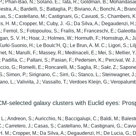
P.; Phan-Bao, N.; Solano, E.; Tata, R.; Goldman, B.; Mohandasan, 
lestra, A.; Bardelli, S.; Battaglia, P.; Biviano, A.; Bonchi, A.; B
as, S.; Castellano, M.; Castignani, G.; Cavuoti, S.; Chambers, K
ois, H. M.; Cropper, M.; Cuby, J. -G.; Da Silva, A.; Degaudenzi, H
F.; Ferriol, S.; Fotopoulou, S.; Frailis, M.; Franceschi, E.; Galeott
ugan, S. V. H.; Hoar, J.; Holmes, W.; Hormuth, F.; Hornstrup, A.;
rki-Suonio, H.; Le Boulc'H, Q.; Le Brun, A. M. C.; Ligori, S.; Lilje,
net, N.; Marulli, F.; Massey, R.; Medinaceli, E.; Mei, S.; Mellier, 
Padilla, C.; Paltani, S.; Pasian, F.; Pedersen, K.; Percival, W. J.;
iccio, G.; Romelli, E.; Roncarelli, M.; Saglia, R.; Sakr, Z.; Sapon
.; Simon, P.; Sirignano, C.; Sirri, G.; Stanco, L.; Steinwagner, J.; 
ano, L.; Valiviita, J.; Vassallo, T.; Verdoes Kleijn, G.; Veropalum
-selected galaxy clusters with Euclid eyes: Prospe
 L.; Andreon, S.; Auricchio, N.; Baccigalupi, C.; Baldi, M.; Balestra
 Carretero, J.; Casas, S.; Castellano, M.; Castignani, G.; Cavuo
H. M.; Cropper, M.; Da Silva, A.; Degaudenzi, H.; De Lucia, G.; Do