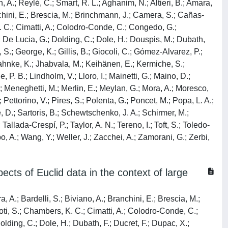
A.; Reylé, C.; Smart, R. L.; Aghanim, N.; Altieri, B.; Amara,
ranchini, E.; Brescia, M.; Brinchmann, J.; Camera, S.; Cañas-
. C.; Cimatti, A.; Colodro-Conde, C.; Congedo, G.;
.; De Lucia, G.; Dolding, C.; Dole, H.; Douspis, M.; Dubath,
a, S.; George, K.; Gillis, B.; Giocoli, C.; Gómez-Alvarez, P.;
 Jahnke, K.; Jhabvala, M.; Keihänen, E.; Kermiche, S.;
 P. B.; Lindholm, V.; Lloro, I.; Mainetti, G.; Maino, D.;
Y.; Meneghetti, M.; Merlin, E.; Meylan, G.; Mora, A.; Moresco,
 Pettorino, V.; Pires, S.; Polenta, G.; Poncet, M.; Popa, L. A.;
e, D.; Sartoris, B.; Schewtschenko, J. A.; Schirmer, M.;
Tallada-Crespí, P.; Taylor, A. N.; Tereno, I.; Toft, S.; Toledo-
bo, A.; Wang, Y.; Weller, J.; Zacchei, A.; Zamorani, G.; Zerbi,
cts of Euclid data in the context of large
, A.; Bardelli, S.; Biviano, A.; Branchini, E.; Brescia, M.;
ti, S.; Chambers, K. C.; Cimatti, A.; Colodro-Conde, C.;
lding, C.; Dole, H.; Dubath, F.; Ducret, F.; Dupac, X.;