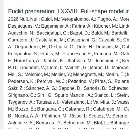
Euclid preparation: LXXVIII. Full-shape modellin
2026 Null, Null; Guidi, M.; Veropalumbo, A.; Pugno, A.; More
Desjacques, V.; Eggemeier, A.; Farina, A.; Kärcher, M.; Lind
Auricchio, N.; Baccigalupi, C.; Bagot, D.; Baldi, M.; Bardell
Carretero, J.; Castellano, M.; Castignani, G.; Cavuoti, S.; C
A.; Degaudenzi, H.; De Lucia, G.; Dole, H.; Douspis, M.; Dubath,
Fotopoulou, S.; Frailis, M.; Franceschi, E.; Fumana, M.; Galeo
F.; Hornstrup, A.; Jahnke, K.; Jhabvala, M.; Joachimi, B.; Kei
P. B.; Lindholm, V.; Lloro, I.; Mainetti, G.; Maino, D.; Maioran
Mei, S.; Melchior, M.; Mellier, Y.; Meneghetti, M.; Merlin, E.; 
Pedersen, K.; Percival, W. J.; Pettorino, V.; Pires, S.; Polent
Sakr, Z.; Sánchez, A. G.; Sapone, D.; Sartoris, B.; Schewtsch
Sirignano, C.; Sirri, G.; Spurio Mancini, A.; Stanco, L.; Stein
Tsyganov, A.; Tutusaus, I.; Valenziano, L.; Valiviita, J.; Vassa
M.; Bozzo, E.; Burigana, C.; Cabanac, R.; Calabrese, M.; Cappi
B.; Nucita, A. A.; Pöntinen, M.; Risso, I.; Scottez, V.; Sereno
Antolinez, A.; Bertacca, D.; Bethermin, M.; Blot, L.; Böhringer