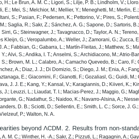
.; Le Brun, A. M. C.; Ligori, S.; Lilje, P. B.; Lindholm, V.; Lloro,
li, E.; Mei, S.; Melchior, M.; Mellier, Y.; Meneghetti, M.; Merlin, 
tani, S.; Pasian, F.; Pedersen, K.; Pettorino, V.; Pires, S.; Polent
, M.; Saglia, R.; Sakr, Z.; Sánchez, A. G.; Sapone, D.; Sartoris, 
 Sirri, G.; Steinwagner, J.; Tavagnacco, D.; Taylor, A. N.; Tereno, I
oes Kleijn, G.; Veropalumbo, A.; Weller, J.; Zamorani, G.; Zucca, E
 A.; Fabbian, G.; Gabarra, L.; Martín-Fleitas, J.; Matthew, S.; Mau
.; Alvi, S.; Andika, I. T.; Anselmi, S.; Archidiacono, M.; Atrio-Ba
, S.; Brown, M. L.; Calabro, A.; Camacho Quevedo, B.; Caro, F.; Ca
hez, A.; Diaz, J. J.; Di Domizio, S.; Diego, J. M.; Enia, A.; Fang,
ztanaga, E.; Giacomini, F.; Gianotti, F.; Gozaliasl, G.; Guidi, M.
a, J. J. E.; Kang, Y.; Kansal, V.; Karagiannis, D.; Kiiveri, K.; Kir
, J.; Leuzzi, L.; Liaudat, T. I.; Macias-Perez, J.; Maggio, G.; Mag
 Morgante, G.; Nadathur, S.; Naidoo, K.; Navarro-Alsina, A.; Nesseri
s, D. B.; Sciotti, D.; Sellentin, E.; Smith, L. C.; Sorce, J. G.; Ta
 Vielzeuf, P.; Walton, N. A.
inearities beyond ΛCDM. 2. Results from non-stand
, A. M. C.; Winther, H. -A.; Sakr, Z.; Pizzuti, L.; Ragagnin, A.; Ga