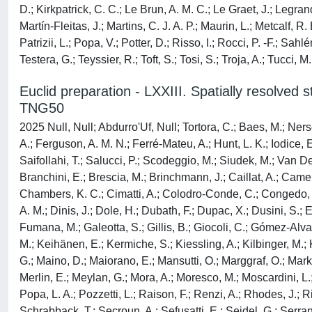
D.; Kirkpatrick, C. C.; Le Brun, A. M. C.; Le Graet, J.; Legran
Martín-Fleitas, J.; Martins, C. J. A. P.; Maurin, L.; Metcalf, 
Patrizii, L.; Popa, V.; Potter, D.; Risso, I.; Rocci, P. -F.; Sa
Testera, G.; Teyssier, R.; Toft, S.; Tosi, S.; Troja, A.; Tucci, M.
Euclid preparation - LXXIII. Spatially resolved s
TNG50
2025 Null, Null; Abdurro'Uf, Null; Tortora, C.; Baes, M.; Nerse
A.; Ferguson, A. M. N.; Ferré-Mateu, A.; Hunt, L. K.; Iodice, 
Saifollahi, T.; Salucci, P.; Scodeggio, M.; Siudek, M.; Van Der
Branchini, E.; Brescia, M.; Brinchmann, J.; Caillat, A.; Came
Chambers, K. C.; Cimatti, A.; Colodro-Conde, C.; Congedo, G.
A. M.; Dinis, J.; Dole, H.; Dubath, F.; Dupac, X.; Dusini, S.; Es
Fumana, M.; Galeotta, S.; Gillis, B.; Giocoli, C.; Gómez-Alva
M.; Keihänen, E.; Kermiche, S.; Kiessling, A.; Kilbinger, M.; K
G.; Maino, D.; Maiorano, E.; Mansutti, O.; Marggraf, O.; Markov
Merlin, E.; Meylan, G.; Mora, A.; Moresco, M.; Moscardini, L.; 
Popa, L. A.; Pozzetti, L.; Raison, F.; Renzi, A.; Rhodes, J.; R
Schrabback, T.; Secroun, A.; Sefusatti, E.; Seidel, G.; Serrano,