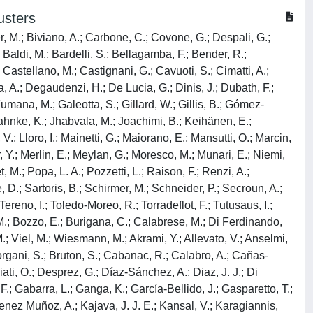
usters
er, M.; Biviano, A.; Carbone, C.; Covone, G.; Despali, G.;
 Baldi, M.; Bardelli, S.; Bellagamba, F.; Bender, R.;
Castellano, M.; Castignani, G.; Cavuoti, S.; Cimatti, A.;
, A.; Degaudenzi, H.; De Lucia, G.; Dinis, J.; Dubath, F.;
 Fumana, M.; Galeotta, S.; Gillard, W.; Gillis, B.; Gómez-
 Jahnke, K.; Jhabvala, M.; Joachimi, B.; Keihänen, E.;
V.; Lloro, I.; Mainetti, G.; Maiorano, E.; Mansutti, O.; Marcin,
er, Y.; Merlin, E.; Meylan, G.; Moresco, M.; Munari, E.; Niemi,
, M.; Popa, L. A.; Pozzetti, L.; Raison, F.; Renzi, A.;
, D.; Sartoris, B.; Schirmer, M.; Schneider, P.; Secroun, A.;
Tereno, I.; Toledo-Moreo, R.; Torradeflot, F.; Tutusaus, I.;
 M.; Bozzo, E.; Burigana, C.; Calabrese, M.; Di Ferdinando,
, M.; Viel, M.; Wiesmann, M.; Akrami, Y.; Allevato, V.; Anselmi,
Borgani, S.; Bruton, S.; Cabanac, R.; Calabro, A.; Cañas-
ati, O.; Desprez, G.; Díaz-Sánchez, A.; Diaz, J. J.; Di
, F.; Gabarra, L.; Ganga, K.; García-Bellido, J.; Gasparetto, T.;
imenez Muñoz, A.; Kajava, J. J. E.; Kansal, V.; Karagiannis,