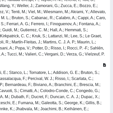
 Wang, Y.; Weller, J.; Zamorani, G.; Zucca, E.; Bozzo, E.;
z, V.; Tenti, M.; Viel, M.; Wiesmann, M.; Akrami, Y.; Allevato,
, M. L.; Bruton, S.; Cabanac, R.; Calabro, A.; Cappi, A.; Caro,
S.; Ferrari, A. G.; Ferrero, I.; Finoguenov, A.; Fontana, A.;
; Guidi, M.; Gutierrez, C. M.; Hall, A.; Hemmati, S.;
rkpatrick, C. C.; Kruk, S.; Lattanzi, M.; Lee, S.; Le Graet,
 R.; Martín-Fleitas, J.; Martins, C. J. A. P.; Maurin, L.;
ani, A.; Popa, V.; Potter, D.; Risso, I.; Rocci, P. -F.; Sahlén,
 A.; Tucci, M.; Valieri, C.; Vergani, D.; Verza, G.; Vielzeuf, P.
, E.; Stanco, L.; Tornatore, L.; Addison, G. E.; Bruton, S.;
ssalacqua, F.; Percival, W. J.; Risso, I.; Scarlata, C.;
 P.; Bernardeau, F.; Biviano, A.; Branchini, E.; Brescia, M.;
avuoti, S.; Cimatti, A.; Colodro-Conde, C.; Congedo, G.;
A. M.; Dubath, F.; Ducret, F.; Duncan, C. A. J.; Dupac, X.;
anceschi, E.; Fumana, M.; Galeotta, S.; George, K.; Gillis, B.;
ahnke, K.; Jhabvala, M.; Joachimi, B.; Keihänen, E.;