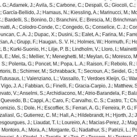
. G.; Adamek, J.; Avila, S.; Carbone, C.; Despali, G.; Giocoli, C.
García-Bellido, J.; Hamaus, N.; Kiessling, A.; Marinucci, M.; Moret
.; Bardelli, S.; Bonino, D.; Branchini, E.; Brescia, M.; Brinchman
imatti, A.; Colodro-Conde, C.; Congedo, G.; Conselice, C. J.; Conv
an, C. A. J.; Dupac, X.; Dusini, S.; Ealet, A.; Farina, M.; Farrens
ian, A.; Grupp, F.; Haugan, S. V. H.; Holmes, W.; Hormuth, F.; Horn
 B.; Kurki-Suonio, H.; Lilje, P. B.; Lindholm, V.; Lloro, I.; Mainet
i, E.; Mei, S.; Mellier, Y.; Meneghetti, M.; Meylan, G.; Moresco, M.
, S.; Polenta, G.; Poncet, M.; Popa, L. A.; Raison, F.; Rebolo, R.;
toris, B.; Schirmer, M.; Schrabback, T.; Secroun, A.; Seidel, G.; S
.; Tutusaus, I.; Valenziano, L.; Vassallo, T.; Verdoes Kleijn, G.; W
igo, J. A.; Fabbian, G.; Finelli, F.; Gracia-Carpio, J.; Matthew, S
evato, V.; Anselmi, S.; Archidiacono, M.; Atrio-Barandela, F.; Bala
uevedo, B.; Cappi, A.; Caro, F.; Carvalho, C. S.; Castro, T.; Ch
izio, S.; Dole, H.; Escoffier, S.; Ferrari, A. G.; Ferreira, P. G.; F
aliasl, G.; Gutierrez, C. M.; Hall, A.; Hildebrandt, H.; Hjorth, J.
Lesgourgues, J.; Liaudat, T. I.; Loureiro, A.; Macias-Perez, J.; Ma
; Montoro, A.; Mora, A.; Morgante, G.; Nadathur, S.; Patrizii, L.; Po