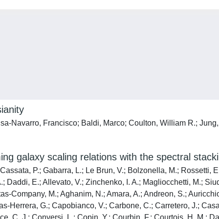
ianity
sa-Navarro, Francisco; Baldi, Marco; Coulton, William R.; Jung,
ming galaxy scaling relations with the spectral stac
; Cassata, P.; Gabarra, L.; Le Brun, V.; Bolzonella, M.; Rossetti, E
 Daddi, E.; Allevato, V.; Zinchenko, I. A.; Magliocchetti, M.; Siud
tas-Company, M.; Aghanim, N.; Amara, A.; Andreon, S.; Auricchio, N
s-Herrera, G.; Capobianco, V.; Carbone, C.; Carretero, J.; Casas
C. J.; Conversi, L.; Copin, Y.; Courbin, F.; Courtois, H. M.; Da 