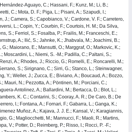
; Hernández-Aguayo, C.; Hassani, F.; Kunz, M.; Li, B.;
ti, C.; Mota, D. F.; Piga, L.; Pisani, A.; Szapudi, I.;
n, J.; Camera, S.; Capobianco, V.; Cardone, V. F.; Carretero,
ersi, L.; Copin, Y.; Courbin, F.; Courtois, H. M.; Da Silva,
, S.; Ferriol, S.; Fosalba, P.; Frailis, M.; Franceschi, E.;
strup, A.; Ilić, S.; Jahnke, K.; Jhabvala, M.; Joachimi, B.;
ti, G.; Maiorano, E.; Mansutti, O.; Marggraf, O.; Markovic, K.;
; Moscardini, L.; Niemi, S. -M.; Padilla, C.; Paltani, S.;
 Renzi, A.; Rhodes, J.; Riccio, G.; Romelli, E.; Roncarelli, M.;
errano, S.; Sirignano, C.; Sirri, G.; Stanco, L.; Steinwagner,
ang, Y.; Weller, J.; Zucca, E.; Biviano, A.; Boucaud, A.; Bozzo,
.; Mauri, N.; Pezzotta, A.; Pöntinen, M.; Porciani, C.;
guera-Antolinez, A.; Ballardini, M.; Bertacca, D.; Blot, L.;
ambers, K. C.; Contarini, S.; Cooray, A. R.; De Caro, B.; De
errero, I.; Fontana, A.; Fornari, F.; Gabarra, L.; Ganga, K.;
; Jimenez Muñoz, A.; Kajava, J. J. E.; Kansal, V.; Karagiannis,
ggio, G.; Magliocchetti, M.; Mannucci, F.; Maoli, R.; Martins,
pa, V.; Potter, D.; Reimberg, P.; Risso, I.; Rocci, P. -F.;