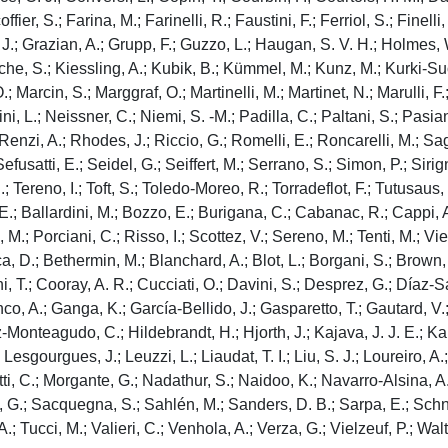
ier, S.; Farina, M.; Farinelli, R.; Faustini, F.; Ferriol, S.; Finelli
, J.; Grazian, A.; Grupp, F.; Guzzo, L.; Haugan, S. V. H.; Holmes, 
e, S.; Kiessling, A.; Kubik, B.; Kümmel, M.; Kunz, M.; Kurki-Suoni
.; Marcin, S.; Marggraf, O.; Martinelli, M.; Martinet, N.; Marulli, F
, L.; Neissner, C.; Niemi, S. -M.; Padilla, C.; Paltani, S.; Pasian,
Renzi, A.; Rhodes, J.; Riccio, G.; Romelli, E.; Roncarelli, M.; Sag
satti, E.; Seidel, G.; Seiffert, M.; Serrano, S.; Simon, P.; Sirigna
; Tereno, I.; Toft, S.; Toledo-Moreo, R.; Torradeflot, F.; Tutusaus, 
E.; Ballardini, M.; Bozzo, E.; Burigana, C.; Cabanac, R.; Cappi, A.
 M.; Porciani, C.; Risso, I.; Scottez, V.; Sereno, M.; Tenti, M.; Vi
ca, D.; Bethermin, M.; Blanchard, A.; Blot, L.; Borgani, S.; Brow
ni, T.; Cooray, A. R.; Cucciati, O.; Davini, S.; Desprez, G.; Díaz-S
co, A.; Ganga, K.; García-Bellido, J.; Gasparetto, T.; Gautard, V.;
Monteagudo, C.; Hildebrandt, H.; Hjorth, J.; Kajava, J. J. E.; Kang
; Lesgourgues, J.; Leuzzi, L.; Liaudat, T. I.; Liu, S. J.; Loureiro, 
tti, C.; Morgante, G.; Nadathur, S.; Naidoo, K.; Navarro-Alsina, A.
, G.; Sacquegna, S.; Sahlén, M.; Sanders, D. B.; Sarpa, E.; Schneid
 A.; Tucci, M.; Valieri, C.; Venhola, A.; Verza, G.; Vielzeuf, P.; Wal