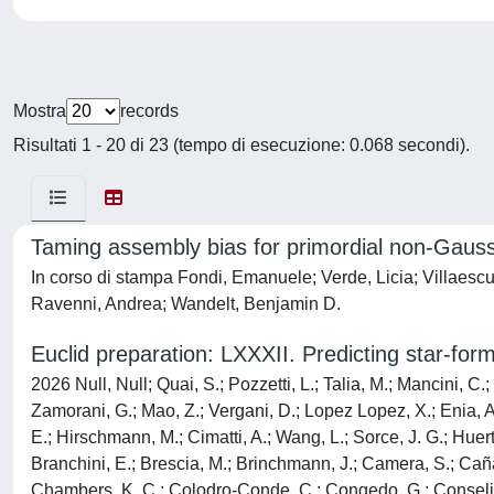
Mostra
records
Risultati 1 - 20 di 23 (tempo di esecuzione: 0.068 secondi).
Taming assembly bias for primordial non-Gauss
In corso di stampa Fondi, Emanuele; Verde, Licia; Villaescu
Ravenni, Andrea; Wandelt, Benjamin D.
Euclid preparation: LXXXII. Predicting star-for
2026 Null, Null; Quai, S.; Pozzetti, L.; Talia, M.; Mancini, C.
Zamorani, G.; Mao, Z.; Vergani, D.; Lopez Lopez, X.; Enia, A.;
E.; Hirschmann, M.; Cimatti, A.; Wang, L.; Sorce, J. G.; Huer
Branchini, E.; Brescia, M.; Brinchmann, J.; Camera, S.; Caña
Chambers, K. C.; Colodro-Conde, C.; Congedo, G.; Conselice, 