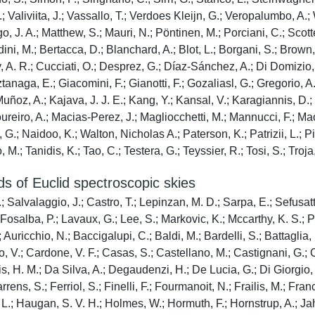
.; Valiviita, J.; Vassallo, T.; Verdoes Kleijn, G.; Veropalumbo, A.;
 J. A.; Matthew, S.; Mauri, N.; Pöntinen, M.; Porciani, C.; Scotte
dini, M.; Bertacca, D.; Blanchard, A.; Blot, L.; Borgani, S.; Brown
y, A. R.; Cucciati, O.; Desprez, G.; Díaz-Sánchez, A.; Di Domizio, 
tanaga, E.; Giacomini, F.; Gianotti, F.; Gozaliasl, G.; Gregorio, A.
z, A.; Kajava, J. J. E.; Kang, Y.; Kansal, V.; Karagiannis, D.; Ki
ureiro, A.; Macias-Perez, J.; Magliocchetti, M.; Mannucci, F.; Maoli,
G.; Naidoo, K.; Walton, Nicholas A.; Paterson, K.; Patrizii, L.; Pis
 M.; Tanidis, K.; Tao, C.; Testera, G.; Teyssier, R.; Tosi, S.; Troja,
ds of Euclid spectroscopic skies
 Salvalaggio, J.; Castro, T.; Lepinzan, M. D.; Sarpa, E.; Sefusatti
Fosalba, P.; Lavaux, G.; Lee, S.; Markovic, K.; Mccarthy, K. S.; Pa
; Auricchio, N.; Baccigalupi, C.; Baldi, M.; Bardelli, S.; Battaglia,
V.; Cardone, V. F.; Casas, S.; Castellano, M.; Castignani, G.; C
is, H. M.; Da Silva, A.; Degaudenzi, H.; De Lucia, G.; Di Giorgio, 
Farrens, S.; Ferriol, S.; Finelli, F.; Fourmanoit, N.; Frailis, M.; Fr
, L.; Haugan, S. V. H.; Holmes, W.; Hormuth, F.; Hornstrup, A.; J