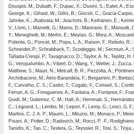
Douspis, M.; Dubath, F.; Dupac, X.; Dusini, S.; Ealet, A.; Escoff
George, K.; Gillard, W.; Gillis, B.; Giocoli, C.; Gracia-Carpio
Jahnke, K.; Jhabvala, M.; Joachimi, B.; Keihänen, E.; Kermich
V.; Lloro, I.; Mainetti, G.; Maino, D.; Maiorano, E.; Mansutti, O
Y.; Meneghetti, M.; Merlin, E.; Meylan, G.; Mora, A.; Moscardini
Polenta, G.; Poncet, M.; Popa, L. A.; Raison, F.; Rebolo, R.; 
Schneider, P.; Schrabback, T.; Scodeggio, M.; Secroun, A.; Sefu
Tallada-Crespí, P.; Tavagnacco, D.; Taylor, A. N.; Teplitz, H. I.
G.; Veropalumbo, A.; Vibert, D.; Wang, Y.; Weller, J.; Zucca, 
Matthew, S.; Mauri, N.; Metcalf, B. R.; Pezzotta, A.; Pöntinen,
Archidiacono, M.; Atrio-Barandela, F.; Bergamini, P.; Bertac
F.; Carvalho, C. S.; Castro, T.; Cogato, F.; Conseil, S.; Conti
Ferrari, A. G.; Finoguenov, A.; Fontana, A.; Fontanot, F.; Fran
Guidi, M.; Gutierrez, C. M.; Hall, A.; Hemmati, S.; Hernández-
C.; Legrand, L.; Lembo, M.; Lepori, F.; Leroy, G.; Lesci, G. F.
Martins, C. J. A. P.; Maurin, L.; Miluzio, M.; Monaco, P.; More
Pisani, A.; Potter, D.; Radovich, M.; Rocci, P. -F.; Rodighiero
Tanidis, K.; Tao, C.; Testera, G.; Teyssier, R.; Tosi, S.; Troja,