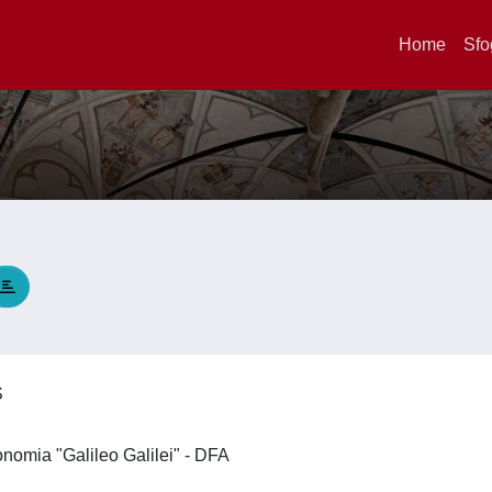
Home
Sfo
OS
ronomia "Galileo Galilei" - DFA