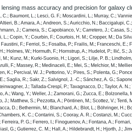
 lensing mass accuracy and precision for galaxy cl
i, C.; Baumont, L.; Lesci, G. F.; Moscardini, L.; Murray, C.; Vanni
tieri, B.; Amara, A.; Andreon, S.; Auricchio, N.; Baccigalupi, C.;
hmann, J.; Camera, S.; Capobianco, V.; Carretero, J.; Casas, S.; 
.; Copin, Y.; Courbin, F.; Courtois, H. M.; Cropper, M.; Da Silva
Faustini, F.; Ferriol, S.; Fosalba, P.; Frailis, M.; Franceschi, E.;
H.; Holmes, W.; Hormuth, F.; Hornstrup, A.; Hudelot, P.; Ilić, S.;
M.; Kunz, M.; Kurki-Suonio, H.; Ligori, S.; Lilje, P. B.; Lindholm, 
arulli, F.; Massey, R.; Medinaceli, E.; Mei, S.; Melchior, M.; Melli
n, K.; Percival, W. J.; Pettorino, V.; Pires, S.; Polenta, G.; Poncet
E.; Saglia, R.; Sakr, Z.; Salvignol, J. -C.; Sánchez, A. G.; Sapone
Steinwagner, J.; Tallada-Crespí, P.; Tavagnacco, D.; Taylor, A. N.; 
o, A.; Wang, Y.; Weller, J.; Zamorani, G.; Zucca, E.; Bolzonella,
pio, J.; Matthew, S.; Pezzotta, A.; Pöntinen, M.; Scottez, V.; Tenti
tacca, D.; Bethermin, M.; Blanchard, A.; Blot, L.; Böhringer, H.; 
 Chambers, K. C.; Contarini, S.; Cooray, A. R.; Costanzi, M.; Cucci
.; Ferreira, P. G.; Ferrero, I.; Finoguenov, A.; Fontana, A.; Fornari
asl, G.; Gutierrez, C. M.; Hall, A.; Hildebrandt, H.; Hjorth, J.; J