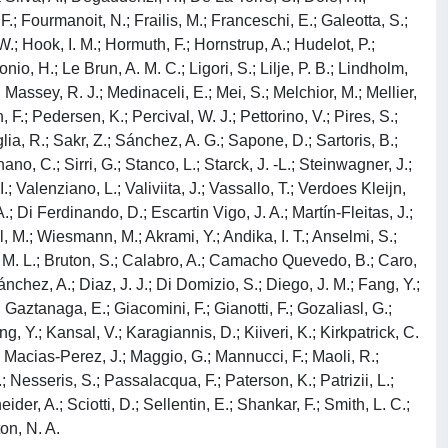
, F.; Fourmanoit, N.; Frailis, M.; Franceschi, E.; Galeotta, S.;
W.; Hook, I. M.; Hormuth, F.; Hornstrup, A.; Hudelot, P.;
o, H.; Le Brun, A. M. C.; Ligori, S.; Lilje, P. B.; Lindholm,
.; Massey, R. J.; Medinaceli, E.; Mei, S.; Melchior, M.; Mellier,
 F.; Pedersen, K.; Percival, W. J.; Pettorino, V.; Pires, S.;
lia, R.; Sakr, Z.; Sánchez, A. G.; Sapone, D.; Sartoris, B.;
no, C.; Sirri, G.; Stanco, L.; Starck, J. -L.; Steinwagner, J.;
I.; Valenziano, L.; Valiviita, J.; Vassallo, T.; Verdoes Kleijn,
; Di Ferdinando, D.; Escartin Vigo, J. A.; Martín-Fleitas, J.;
el, M.; Wiesmann, M.; Akrami, Y.; Andika, I. T.; Anselmi, S.;
n, M. L.; Bruton, S.; Calabro, A.; Camacho Quevedo, B.; Caro,
ánchez, A.; Diaz, J. J.; Di Domizio, S.; Diego, J. M.; Fang, Y.;
 Gaztanaga, E.; Giacomini, F.; Gianotti, F.; Gozaliasl, G.;
, Y.; Kansal, V.; Karagiannis, D.; Kiiveri, K.; Kirkpatrick, C.
A.; Macias-Perez, J.; Maggio, G.; Mannucci, F.; Maoli, R.;
; Nesseris, S.; Passalacqua, F.; Paterson, K.; Patrizii, L.;
er, A.; Sciotti, D.; Sellentin, E.; Shankar, F.; Smith, L. C.;
ton, N. A.