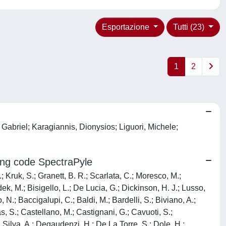
Esportazione
Tutti (23)
1
2
 Gabriel; Karagiannis, Dionysios; Liguori, Michele;
king code SpectraPyle
.; Kruk, S.; Granett, B. R.; Scarlata, C.; Moresco, M.;
ek, M.; Bisigello, L.; De Lucia, G.; Dickinson, H. J.; Lusso,
.; Baccigalupi, C.; Baldi, M.; Bardelli, S.; Biviano, A.;
, S.; Castellano, M.; Castignani, G.; Cavuoti, S.;
Silva, A.; Degaudenzi, H.; De La Torre, S.; Dole, H.;