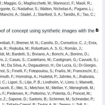
 J.; Maggio, G.; Magliocchetti, M.; Mannucci, F.; Maoli, R.;
 Morgante, G.; Nadathur, S.; Walton, Nicholas A.; Pagano, L.;
Mancini, A.; Stadel, J.; Stanford, S. A.; Tanidis, K.; Tao, C.;
proof of concept using synthetic images with the
nibali, F.; Bremer, M. N.; Carollo, D.; Conselice, C. J.; Enia,
gusa, R.; Rejkuba, M.; Robotham, A. S. G.; Román, J.;
di, M.; Bardelli, S.; Biviano, A.; Bonchi, A.; Bonino, D.;
, J.; Casas, S.; Castellano, M.; Castignani, G.; Cavuoti, S.;
 M.; Da Silva, A.; Degaudenzi, H.; De Lucia, G.; Di Giorgio,
iol, S.; Finelli, F.; Fotopoulou, S.; Frailis, M.; Franceschi, E.;
rmuth, F.; Hornstrup, A.; Hudelot, P.; Jahnke, K.; Jhabvala,
 Ligori, S.; Lilje, P. B.; Lindholm, V.; Lloro, I.; Mainetti,
aceli, E.; Mei, S.; Melchior, M.; Mellier, Y.; Meneghetti, M.;
, F.; Pedersen, K.; Pettorino, V.; Polenta, G.; Poncet, M.;
kr, Z.; Sapone, D.; Sartoris, B.; Schirmer, M.; Schneider, P.;
; Tallada-Crespí, P.; Taylor, A. N.; Tereno, I.; Toft, S.;