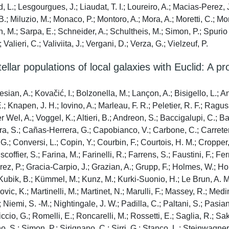
d, L.; Lesgourgues, J.; Liaudat, T. I.; Loureiro, A.; Macias-Perez,
R. B.; Miluzio, M.; Monaco, P.; Montoro, A.; Mora, A.; Moretti, C.;
hlén, M.; Sarpa, E.; Schneider, A.; Schultheis, M.; Simon, P.; Spurio 
; Valieri, C.; Valiviita, J.; Vergani, D.; Verza, G.; Vielzeuf, P.
tellar populations of local galaxies with Euclid: A 
sian, A.; Kovačić, I.; Bolzonella, M.; Lançon, A.; Bisigello, L.; An
E.; Knapen, J. H.; Iovino, A.; Marleau, F. R.; Peletier, R. F.; Ra
 Wel, A.; Voggel, K.; Altieri, B.; Andreon, S.; Baccigalupi, C.; Bal
ra, S.; Cañas-Herrera, G.; Capobianco, V.; Carbone, C.; Carretero
; Conversi, L.; Copin, Y.; Courbin, F.; Courtois, H. M.; Cropper,
coffier, S.; Farina, M.; Farinelli, R.; Farrens, S.; Faustini, F.; Ferr
rez, P.; Gracia-Carpio, J.; Grazian, A.; Grupp, F.; Holmes, W.; Ho
ubik, B.; Kümmel, M.; Kunz, M.; Kurki-Suonio, H.; Le Brun, A. M. C.;
ic, K.; Martinelli, M.; Martinet, N.; Marulli, F.; Massey, R.; Medin
Niemi, S. -M.; Nightingale, J. W.; Padilla, C.; Paltani, S.; Pasian
iccio, G.; Romelli, E.; Roncarelli, M.; Rossetti, E.; Saglia, R.; Sa
 S.; Simon, P.; Sirignano, C.; Sirri, G.; Stanco, L.; Steinwagner, J.