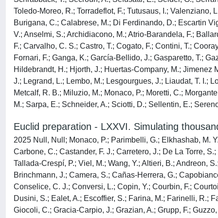
Toledo-Moreo, R.; Torradeflot, F.; Tutusaus, I.; Valenziano, L
Burigana, C.; Calabrese, M.; Di Ferdinando, D.; Escartin Vigo,
V.; Anselmi, S.; Archidiacono, M.; Atrio-Barandela, F.; Ballar
F.; Carvalho, C. S.; Castro, T.; Cogato, F.; Contini, T.; Coora
Fornari, F.; Ganga, K.; García-Bellido, J.; Gasparetto, T.; Gaz
Hildebrandt, H.; Hjorth, J.; Huertas-Company, M.; Jimenez Muño
J.; Legrand, L.; Lembo, M.; Lesgourgues, J.; Liaudat, T. I.; Lo
Metcalf, R. B.; Miluzio, M.; Monaco, P.; Moretti, C.; Morgante, 
M.; Sarpa, E.; Schneider, A.; Sciotti, D.; Sellentin, E.; Sereno,
Euclid preparation - LXXVI. Simulating thousan
2025 Null, Null; Monaco, P.; Parimbelli, G.; Elkhashab, M. Y.;
Carbone, C.; Castander, F. J.; Carretero, J.; De La Torre, S.; 
Tallada-Crespí, P.; Viel, M.; Wang, Y.; Altieri, B.; Andreon, S.
Brinchmann, J.; Camera, S.; Cañas-Herrera, G.; Capobianco, 
Conselice, C. J.; Conversi, L.; Copin, Y.; Courbin, F.; Courto
Dusini, S.; Ealet, A.; Escoffier, S.; Farina, M.; Farinelli, R.; 
Giocoli, C.; Gracia-Carpio, J.; Grazian, A.; Grupp, F.; Guzzo