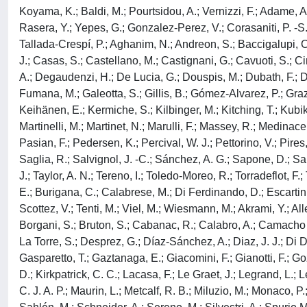
Koyama, K.; Baldi, M.; Pourtsidou, A.; Vernizzi, F.; Adame, A
Rasera, Y.; Yepes, G.; Gonzalez-Perez, V.; Corasaniti, P. -S.; 
Tallada-Crespí, P.; Aghanim, N.; Andreon, S.; Baccigalupi, C
J.; Casas, S.; Castellano, M.; Castignani, G.; Cavuoti, S.; C
A.; Degaudenzi, H.; De Lucia, G.; Douspis, M.; Dubath, F.; Dunc
Fumana, M.; Galeotta, S.; Gillis, B.; Gómez-Alvarez, P.; Graz
Keihänen, E.; Kermiche, S.; Kilbinger, M.; Kitching, T.; Kubik,
Martinelli, M.; Martinet, N.; Marulli, F.; Massey, R.; Medinacel
Pasian, F.; Pedersen, K.; Percival, W. J.; Pettorino, V.; Pires
Saglia, R.; Salvignol, J. -C.; Sánchez, A. G.; Sapone, D.; Sar
J.; Taylor, A. N.; Tereno, I.; Toledo-Moreo, R.; Torradeflot, F
E.; Burigana, C.; Calabrese, M.; Di Ferdinando, D.; Escartin V
Scottez, V.; Tenti, M.; Viel, M.; Wiesmann, M.; Akrami, Y.; All
Borgani, S.; Bruton, S.; Cabanac, R.; Calabro, A.; Camacho Q
La Torre, S.; Desprez, G.; Díaz-Sánchez, A.; Diaz, J. J.; Di Dom
Gasparetto, T.; Gaztanaga, E.; Giacomini, F.; Gianotti, F.; Goz
D.; Kirkpatrick, C. C.; Lacasa, F.; Le Graet, J.; Legrand, L.; 
C. J. A. P.; Maurin, L.; Metcalf, R. B.; Miluzio, M.; Monaco, P.