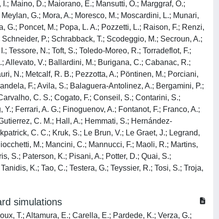
 I.; Maino, D.; Maiorano, E.; Mansutti, O.; Marggraf, O.;
E.; Meylan, G.; Mora, A.; Moresco, M.; Moscardini, L.; Munari,
a, G.; Poncet, M.; Popa, L. A.; Pozzetti, L.; Raison, F.; Renzi,
B.; Schneider, P.; Schrabback, T.; Scodeggio, M.; Secroun, A.;
.; Tessore, N.; Toft, S.; Toledo-Moreo, R.; Torradeflot, F.;
.; Allevato, V.; Ballardini, M.; Burigana, C.; Cabanac, R.;
ri, N.; Metcalf, R. B.; Pezzotta, A.; Pöntinen, M.; Porciani,
randela, F.; Avila, S.; Balaguera-Antolinez, A.; Bergamini, P.;
rvalho, C. S.; Cogato, F.; Conseil, S.; Contarini, S.;
 Y.; Ferrari, A. G.; Finoguenov, A.; Fontanot, F.; Franco, A.;
; Gutierrez, C. M.; Hall, A.; Hemmati, S.; Hernández-
kpatrick, C. C.; Kruk, S.; Le Brun, V.; Le Graet, J.; Legrand,
liocchetti, M.; Mancini, C.; Mannucci, F.; Maoli, R.; Martins,
s, S.; Paterson, K.; Pisani, A.; Potter, D.; Quai, S.;
nidis, K.; Tao, C.; Testera, G.; Teyssier, R.; Tosi, S.; Troja,
ard simulations
youx, T.; Altamura, E.; Carella, E.; Pardede, K.; Verza, G.;