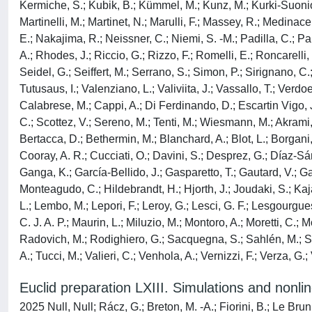
Kermiche, S.; Kubik, B.; Kümmel, M.; Kunz, M.; Kurki-Suonio, H
Martinelli, M.; Martinet, N.; Marulli, F.; Massey, R.; Medinace
E.; Nakajima, R.; Neissner, C.; Niemi, S. -M.; Padilla, C.; Pal
A.; Rhodes, J.; Riccio, G.; Rizzo, F.; Romelli, E.; Roncarelli
Seidel, G.; Seiffert, M.; Serrano, S.; Simon, P.; Sirignano, C.;
Tutusaus, I.; Valenziano, L.; Valiviita, J.; Vassallo, T.; Verd
Calabrese, M.; Cappi, A.; Di Ferdinando, D.; Escartin Vigo, J.
C.; Scottez, V.; Sereno, M.; Tenti, M.; Wiesmann, M.; Akrami, Y
Bertacca, D.; Bethermin, M.; Blanchard, A.; Blot, L.; Borgani
Cooray, A. R.; Cucciati, O.; Davini, S.; Desprez, G.; Díaz-Sánc
Ganga, K.; García-Bellido, J.; Gasparetto, T.; Gautard, V.; Ga
Monteagudo, C.; Hildebrandt, H.; Hjorth, J.; Joudaki, S.; Kajav
L.; Lembo, M.; Lepori, F.; Leroy, G.; Lesci, G. F.; Lesgourgues
C. J. A. P.; Maurin, L.; Miluzio, M.; Montoro, A.; Moretti, C.;
Radovich, M.; Rodighiero, G.; Sacquegna, S.; Sahlén, M.; Sander
A.; Tucci, M.; Valieri, C.; Venhola, A.; Vernizzi, F.; Verza, G.;
Euclid preparation LXIII. Simulations and nonl
2025 Null, Null; Rácz, G.; Breton, M. -A.; Fiorini, B.; Le Brun